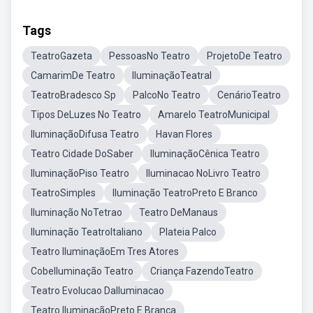
Tags
TeatroGazeta
PessoasNo Teatro
ProjetoDe Teatro
CamarimDe Teatro
IluminaçãoTeatral
TeatroBradesco Sp
PalcoNo Teatro
CenárioTeatro
Tipos DeLuzes No Teatro
Amarelo TeatroMunicipal
IluminaçãoDifusa Teatro
Havan Flores
Teatro Cidade DoSaber
IluminaçãoCênica Teatro
IluminaçãoPiso Teatro
Iluminacao NoLivro Teatro
TeatroSimples
Iluminação TeatroPreto E Branco
Iluminação NoTetrao
Teatro DeManaus
Iluminação TeatroItaliano
Plateia Palco
Teatro IluminaçãoEm Tres Atores
CobeIluminação Teatro
Criança FazendoTeatro
Teatro Evolucao DaIluminacao
Teatro IluminaçãoPreto E Branca