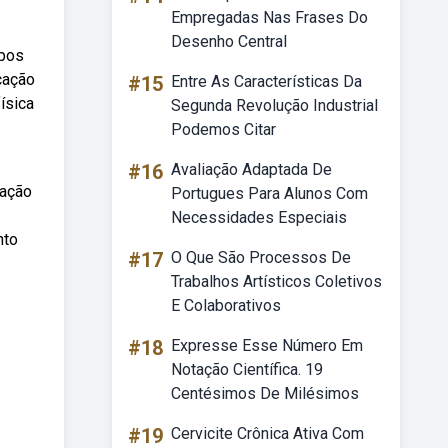
Empregadas Nas Frases Do
Desenho Central
mpos
cação
#15
Entre As Características Da
ísica
Segunda Revolução Industrial
Podemos Citar
#16
Avaliação Adaptada De
cação
Portugues Para Alunos Com
Necessidades Especiais
nto
#17
O Que São Processos De
Trabalhos Artísticos Coletivos
E Colaborativos
#18
Expresse Esse Número Em
Notação Científica. 19
Centésimos De Milésimos
#19
Cervicite Crônica Ativa Com