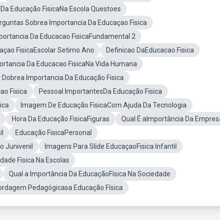
 Da Educação FisicaNa Escola Questoes
rguntas Sobrea Importancia Da Educaçao Fisica
portancia Da Educacao FisicaFundamental 2
açao FisicaEscolar Setimo Ano
Definicao DaEducacao Fisica
ortancia Da Educacao FisicaNa Vida Humana
 Dobrea Importancia Da Educação Fisica
ao Fisica
Pessoal ImportantesDa Educação Fisica
ica
Imagem De Educação FisicaCom Ajuda Da Tecnologia
Hora Da Educação FisicaFiguras
Qual É aImportância Da Empres
il
Educação FisicaPersonal
o Junivenil
Imagens Para Slide EducaçaoFisica Infantil
dade Fisica Na Escolas
Qual a Importância Da EducaçãoFísica Na Sociedade
rdagem Pedagógicasa Educação Física