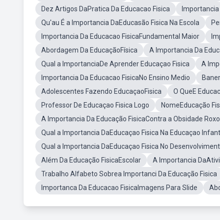
Dez Artigos DaPratica Da Educacao Fisica
Importancia
Qu'au É a Importancia DaEducasão Fisica Na Escola
Pe
Importancia Da Educacao FisicaFundamental Maior
Im
Abordagem Da EducaçãoFísica
A Importancia Da Educ
Qual a ImportanciaDe Aprender Educaçao Fisica
A Imp
Importancia Da Educacao FisicaNo Ensino Medio
Baner
Adolescentes Fazendo EducaçaoFisica
O QueE Educac
Professor De Educaçao Fisica Logo
NomeEducação Fis
A Importancia Da Educação FisicaContra a Obsidade Roxo
Qual a Importancia DaEducaçao Fisica Na Educaçao Infant
Qual a Importancia DaEducaçao Fisica No Desenvolviment
Além Da Educação FisicaEscolar
A Importancia DaAtivi
Trabalho Alfabeto Sobrea Importanci Da Educação Fisica
Importanca Da Educacao FisicaImagens Para Slide
Abo