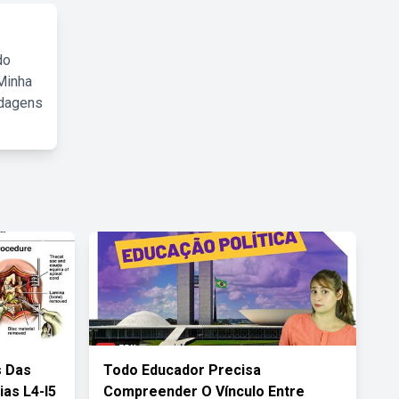
do
Minha
rdagens
s Das
Todo Educador Precisa
ias L4-l5
Compreender O Vínculo Entre