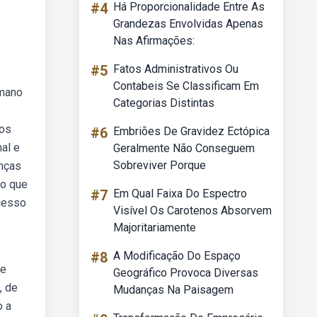
#4
Há Proporcionalidade Entre As
Grandezas Envolvidas Apenas
Nas Afirmações:
#5
Fatos Administrativos Ou
Contabeis Se Classificam Em
umano
Categorias Distintas
ios
#6
Embriões De Gravidez Ectópica
al e
Geralmente Não Conseguem
Sobreviver Porque
anças
do que
#7
Em Qual Faixa Do Espectro
xcesso
Visível Os Carotenos Absorvem
Majoritariamente
#8
A Modificação Do Espaço
de
Geográfico Provoca Diversas
, de
Mudanças Na Paisagem
o a