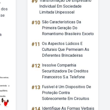
#9
Transformação De Empresário
o
Individual Em Sociedade
l dos
Limitada Unipessoal
 se
#10
São Características Da
Primeira Geração Do
Romantismo Brasileiro Exceto
a
#11
Os Aspectos Lúdicos E
Culturais Que Permeiam As
Diferentes Brincadeiras
#12
Iresolve Companhia
Securitizadora De Creditos
Financeiros S.a. Telefone
#13
Fusível é Um Dispositivo De
Proteção Contra
Sobrecorrente Em Circuitos
#14
Identifique As Formas Verbais