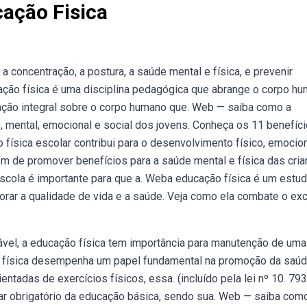
ação Fisica
 concentração, a postura, a saúde mental e física, e prevenir
ação física é uma disciplina pedagógica que abrange o corpo h
cação integral sobre o corpo humano que. Web — saiba como a
, mental, emocional e social dos jovens. Conheça os 11 benefíc
física escolar contribui para o desenvolvimento físico, emocion
ém de promover benefícios para a saúde mental e física das cri
escola é importante para que a. Weba educação física é um estu
horar a qualidade de vida e a saúde. Veja como ela combate o e
el, a educação física tem importância para manutenção de uma
 física desempenha um papel fundamental na promoção da saú
entadas de exercícios físicos, essa. (incluído pela lei nº 10. 793
lar obrigatório da educação básica, sendo sua. Web — saiba com