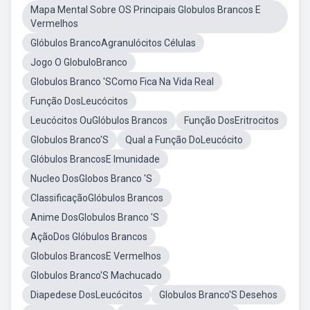
Mapa Mental Sobre OS Principais Globulos Brancos E
Vermelhos
Glóbulos BrancoAgranulócitos Células
Jogo O GlobuloBranco
Globulos Branco 'SComo Fica Na Vida Real
Função DosLeucócitos
Leucócitos OuGlóbulos Brancos
Função DosEritrocitos
Globulos Branco'S
Qual a Função DoLeucócito
Glóbulos BrancosE Imunidade
Nucleo DosGlobos Branco 'S
ClassificaçãoGlóbulos Brancos
Anime DosGlobulos Branco 'S
AçãoDos Glóbulos Brancos
Globulos BrancosE Vermelhos
Globulos Branco'S Machucado
Diapedese DosLeucócitos
Globulos Branco'S Desehos