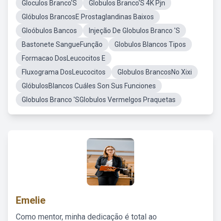
Gloculos Branco'S
Globulos Branco'S 4K Pjn
Glóbulos BrancosE Prostaglandinas Baixos
Gloóbulos Bancos
Injeção De Globulos Branco 'S
Bastonete SangueFunção
Globulos Blancos Tipos
Formacao DosLeucocitos E
Fluxograma DosLeucocitos
Globulos BrancosNo Xixi
GlóbulosBlancos Cuáles Son Sus Funciones
Globulos Branco 'SGlobulos Vermelgos Praquetas
Emelie
Como mentor, minha dedicação é total ao