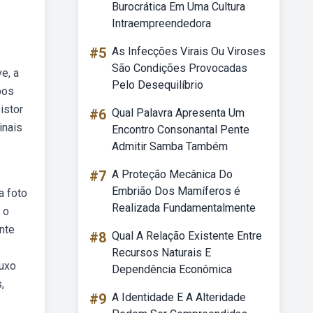
Burocrática Em Uma Cultura
Intraempreendedora
#5
As Infecções Virais Ou Viroses
São Condições Provocadas
e, a
Pelo Desequilíbrio
pos
istor
#6
Qual Palavra Apresenta Um
inais
Encontro Consonantal Pente
Admitir Samba Também
#7
A Proteção Mecânica Do
Embrião Dos Mamíferos é
a foto
Realizada Fundamentalmente
 o
nte
#8
Qual A Relação Existente Entre
Recursos Naturais E
luxo
Dependência Econômica
,
#9
A Identidade E A Alteridade