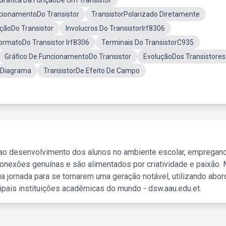
Gráfica Da FunçãoDe Um Transistor
cionamentoDo Transistor
TransistorPolarizado Diretamente
çãoDo Transistor
Involucros Do TransistorIrf8306
rmatoDo Transistor Irf8306
Terminais Do TransistorC935
Gráfico De FuncionamentoDo Transistor
EvoluçãoDos Transistores
rDiagrama
TransistorDe Efeito De Campo
 ao desenvolvimento dos alunos no ambiente escolar, empregan
nexões genuínas e são alimentados por criatividade e paixão. 
a jornada para se tornarem uma geração notável, utilizando abo
ipais instituições acadêmicas do mundo - dsw.aau.edu.et.