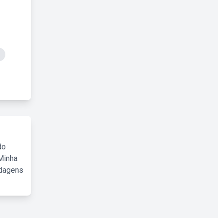
do
Minha
rdagens