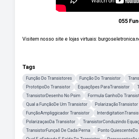
055 Fun
Visitem nosso site e lojas virtuais: burgoseletronica.ne
Tags
Função Do Transistores
Função Do Transistor
Tran
PrototipoDo Transistor
Equaçõpes ParaTransistor
TransistorDesenho No Psim
Formula GanhoDo Transis
Qual a FunçãoDe Um Transistor
PolarizaçãoTransistor
FunçãoAmpliggicador Transistor
InterdigitationTransis
PolarizaçaoDa Transistor
TransistorConduzindo Equa
TransistorFunçaõ De Cada Perna
Ponto QuiescenteDo 