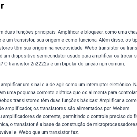
r
m duas funções principais: Amplificar e bloquear, como uma chav
é um transistor, sua origem e como funciona. Além disso, os ti
istores têm sua origem na necessidade. Webo transístor ou trans
a) é um dispositivo semicondutor usado para amplificar ou trocar s
a? O transistor 2n2222a é um bipolar de junção npn comum,
mplificar um sinal e a de agir como um interruptor eletrônico. N
zam uma pequena corrente elétrica que os alimenta para controlar
 Webos transistores têm duas funções básicas: Amplificar a corre
de amplificador, os transistores são alimentados por. Webem
 amplificadores de corrente, permitindo o controle preciso do f
ica, o transistor é a base da construção de microprocessadores
ovável e. Webo que um transistor faz.