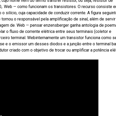
 cujo nome vem do termo transfer resistor, ou seja, resistor de
50,. Web — como funcionam os transistores. O recurso consiste 
 silício, cuja capacidade de conduzir corrente. A figura seguint
tornou o responsável pela amplificação de sinal, além de servir
ssagem de. Web — pensar enzensberger ganha antologia de poem
lar o fluxo de corrente elétrica entre seus terminais (coletor e
erceiro terminal. Webinternamente um transistor funciona como s
ase e o emissor um desses diodos e a junção entre o terminal b
tor criado com o objetivo de trocar ou amplificar a potência elé