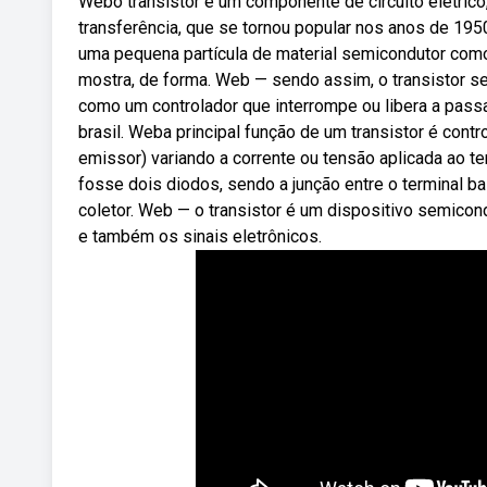
Webo transistor é um componente de circuito elétrico,
transferência, que se tornou popular nos anos de 19
uma pequena partícula de material semicondutor como o
mostra, de forma. Web — sendo assim, o transistor se 
como um controlador que interrompe ou libera a pa
brasil. Weba principal função de um transistor é contro
emissor) variando a corrente ou tensão aplicada ao t
fosse dois diodos, sendo a junção entre o terminal b
coletor. Web — o transistor é um dispositivo semicondu
e também os sinais eletrônicos.