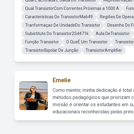
Qual E aEntrada E Saída Do Transistor
Representação 
Qual TransistorCom Correntes Próximas a 1000 A
Fun
Características Do TransistorMa649
Regiões De Opera
Tranformaçao De UnidadeDo Transistor
Desenho Do Fo
Subistituto Do Transistor2Sd471k
Aula DeTransistor
Função Transistor
O QueÉ Um Transistor
Transisto
TransistorBipolar De Junção
TransistorAmplifier
Emelie
Como mentor, minha dedicação é total
métodos pedagógicos que priorizam co
missão é orientar os estudantes em su
educacionais reconhecidas pelas princ