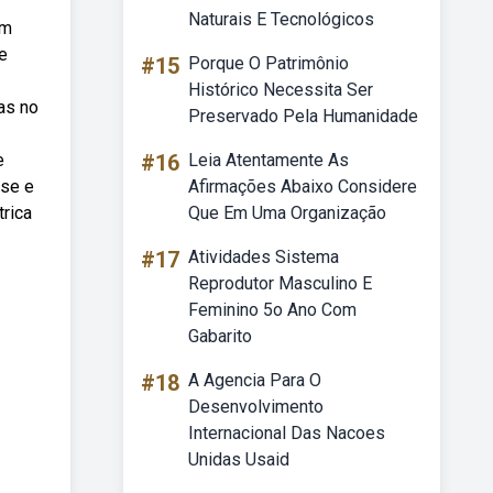
Naturais E Tecnológicos
em
e
#15
Porque O Patrimônio
Histórico Necessita Ser
as no
Preservado Pela Humanidade
e
#16
Leia Atentamente As
ase e
Afirmações Abaixo Considere
trica
Que Em Uma Organização
#17
Atividades Sistema
Reprodutor Masculino E
Feminino 5o Ano Com
Gabarito
#18
A Agencia Para O
Desenvolvimento
Internacional Das Nacoes
Unidas Usaid