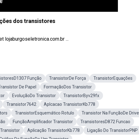
ções dos transistores
t lojaburgoseletronica.com.br ...
sistoresD1307 Função
TransistorDe Força
TransistorEquações
Transístor De Papel
FormaçãoDos Transistor
tor
EvoluçãoDo Transistor
TransistorByv29fx
Transistor7642
Aplcacao TransistorKb778
tors
TransistorEsquemático Rotulo
Transistor Na FunçãoDe Drive
ção
FunçãoAmplificador Transistor
TransistoresD872 Funcao
Transistor
Aplicação TransistorKb778
Ligação Do TransistorPNP