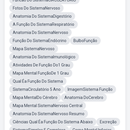
Funcao Do SistemaCIRCULATORIO
Fotos Do SistemaNervoso
Anatomia Do SistemaDigestório
A Função Do SistemaRespiratório
Anatomia Do SistemaNervoso
Função Do SistemaEndócrino
BulboFunção
Mapa SistemaNervoso
Anatomia Do SistemaImunológico
Atividades De Função Do1 Grau
Mapa Mental FunçãoDe 1 Grau
Qual Éa Função Do Sistema
SistemaCirculatório 5 Ano
ImagemSistema Função
Mapa MentalDo Cérebro
Anatomia DoCerebro
Mapa Mental SistemaNervoso Central
Anatomia Do SistemaNervoso Resumo
Ciências Qual Éa Função Do Sistema Abaixo
Excreção