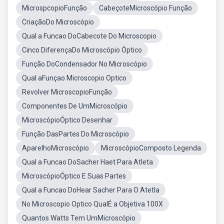
MicrospcopioFunção
CabeçoteMicroscópio Função
CriaçãoDo Microscópio
Qual a Funcao DoCabecote Do Microscopio
Cinco DiferençaDo Microscópio Óptico
Função DoCondensador No Microscópio
Qual aFunçao Microscopio Optico
Revolver MicroscopioFunção
Componentes De UmMicroscópio
MicroscópioÓptico Desenhar
Função DasPartes Do Microscópio
AparelhoMicroscópio
MicroscópioComposto Legenda
Qual a Funcao DoSacher Haet Para Atleta
MicroscópioÓptico E Suas Partes
Qual a Funcao DoHear Sacher Para O Atetla
No Microscopio Optico QualÉ a Objetiva 100X
Quantos Watts Tem UmMicroscópio