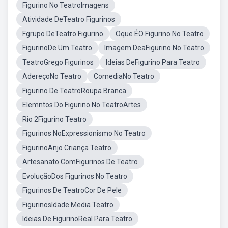
Figurino No TeatroImagens
Atividade DeTeatro Figurinos
Fgrupo DeTeatro Figurino
Oque ÉO Figurino No Teatro
FigurinoDe Um Teatro
Imagem DeaFigurino No Teatro
TeatroGrego Figurinos
Ideias DeFigurino Para Teatro
AdereçoNo Teatro
ComediaNo Teatro
Figurino De TeatroRoupa Branca
Elemntos Do Figurino No TeatroArtes
Rio 2Figurino Teatro
Figurinos NoExpressionismo No Teatro
FigurinoAnjo Criança Teatro
Artesanato ComFigurinos De Teatro
EvoluçãoDos Figurinos No Teatro
Figurinos De TeatroCor De Pele
FigurinosIdade Media Teatro
Ideias De FigurinoReal Para Teatro