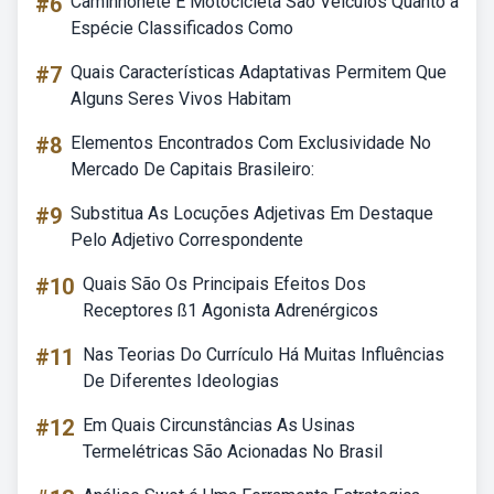
#6
Caminhonete E Motocicleta São Veículos Quanto à
Espécie Classificados Como
#7
Quais Características Adaptativas Permitem Que
Alguns Seres Vivos Habitam
#8
Elementos Encontrados Com Exclusividade No
Mercado De Capitais Brasileiro:
#9
Substitua As Locuções Adjetivas Em Destaque
Pelo Adjetivo Correspondente
#10
Quais São Os Principais Efeitos Dos
Receptores ß1 Agonista Adrenérgicos
#11
Nas Teorias Do Currículo Há Muitas Influências
De Diferentes Ideologias
#12
Em Quais Circunstâncias As Usinas
Termelétricas São Acionadas No Brasil