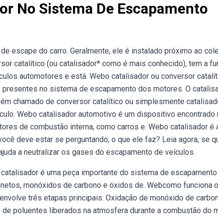
dor No Sistema De Escapamento
 escape do carro. Geralmente, ele é instalado próximo ao cole
sor catalítico (ou catalisador* como é mais conhecido), tem a f
ulos automotores e está. Webo catalisador ou conversor catalít
presentes no sistema de escapamento dos motores. O catalis
ém chamado de conversor catalítico ou simplesmente catalisado
ulo. Webo catalisador automotivo é um dispositivo encontrado
res de combustão interna, como carros e. Webo catalisador é 
cê deve estar se perguntando, o que ele faz? Leia agora, se q
 ajuda a neutralizar os gases do escapamento de veículos.
bo catalisador é uma peça importante do sistema de escapamento
bonetos, monóxidos de carbono e óxidos de. Webcomo funciona 
 envolve três etapas principais: Oxidação de monóxido de carbo
de de poluentes liberados na atmosfera durante a combustão do m