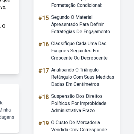
Formatação Condicional:
vo,
#15
Segundo O Material
Apresentado Para Definir
. O
Estratégias De Engajamento
#16
Classifique Cada Uma Das
Funções Seguintes Em
Crescente Ou Decrescente
#17
Analisando O Triângulo
Retângulo Com Suas Medidas
Dadas Em Centímetros
#18
Suspensão Dos Direitos
do
Políticos Por Improbidade
Minha
Administrativa Prazo
rdagens
#19
O Custo De Mercadoria
Vendida Cmv Corresponde