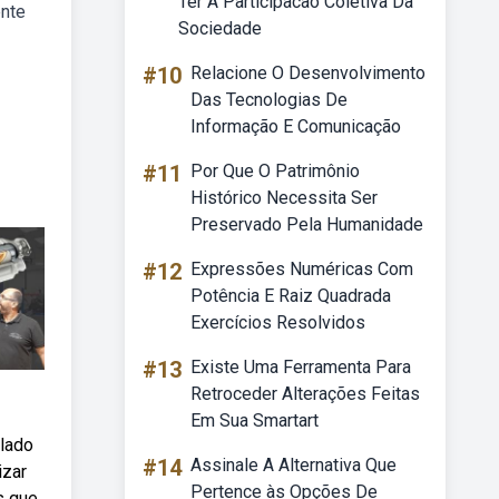
Ter A Participacao Coletiva Da
ente
Sociedade
#10
Relacione O Desenvolvimento
Das Tecnologias De
Informação E Comunicação
#11
Por Que O Patrimônio
Histórico Necessita Ser
Preservado Pela Humanidade
#12
Expressões Numéricas Com
Potência E Raiz Quadrada
Exercícios Resolvidos
#13
Existe Uma Ferramenta Para
Retroceder Alterações Feitas
Em Sua Smartart
alado
#14
Assinale A Alternativa Que
izar
Pertence às Opções De
s que