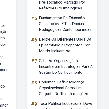
Pré-socrático Marcado Por
Reflexões Cosmológicas
#5
Fundamentos Da Educação
Concepções E Tendências
tor
Pedagógicas Contemporâneas
unção
ico,
#6
Dentre Os Diferentes Usos Da
ador
Epidemiologia Propostos Por
r,
Morris Incluem-se
 no
#7
Cabe As Organizações
a
Encontrarem Estratégias Para A
uiser
Gestão Do Conhecimento
#8
Podemos Definir Mudança
 do
Organizacional Como Um
o
Conjunto De Transformações
no
#9
Toda Politica Educacional Deve
otor.