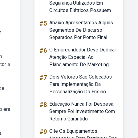
Segurança Utilizados Em
Circuitos Elétricos Possuem
#5
Abaixo Apresentamos Alguns
Segmentos De Discurso
r
Separados Por Ponto Final
#6
O Empreendedor Deve Dedicar
m
Atenção Especial Ao
tor a
Planejamento De Marketing
#7
Dois Vetores São Colocados
Para Implementação Da
de
Personalização Do Ensino
#8
Educação Nunca Foi Despesa.
o era
Sempre Foi Investimento Com
Retorno Garantido
#9
Cite Os Equipamentos
.