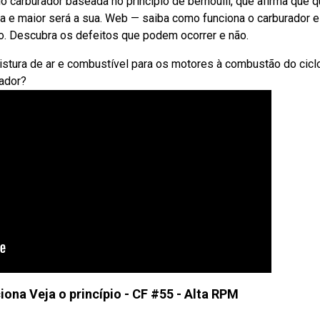
o carburador baseada no princípio de bernoulli, que afirma que 
ca e maior será a sua. Web — saiba como funciona o carburador e
to. Descubra os defeitos que podem ocorrer e não.
tura de ar e combustível para os motores à combustão do ciclo
rador?
na Veja o princípio - CF #55 - Alta RPM