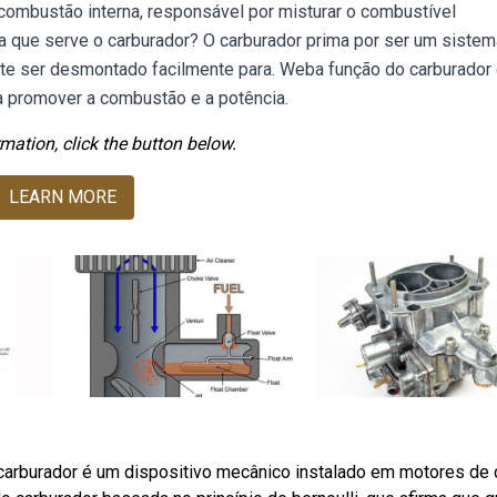
mbustão interna, responsável por misturar o combustível
a que serve o carburador? O carburador prima por ser um sistem
ite ser desmontado facilmente para. Weba função do carburador
ra promover a combustão e a potência.
mation, click the button below.
LEARN MORE
 carburador é um dispositivo mecânico instalado em motores de 