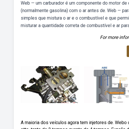
Web — um carburador é um componente do motor de co
(normalmente gasolina) com o ar antes de. Web — par
simples que mistura o ar e o combustível e que perm
misturar a quantidade correta de combustível e ar pa
For more infor
A maioria dos veículos agora tem injetores de. Webo