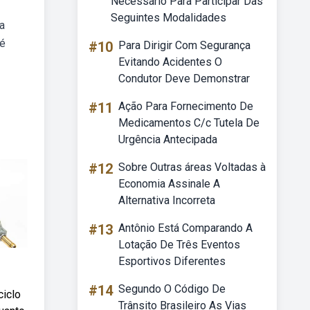
Necessário Para Participar Das
Seguintes Modalidades
a
 é
#10
Para Dirigir Com Segurança
Evitando Acidentes O
Condutor Deve Demonstrar
#11
Ação Para Fornecimento De
Medicamentos C/c Tutela De
Urgência Antecipada
#12
Sobre Outras áreas Voltadas à
Economia Assinale A
Alternativa Incorreta
#13
Antônio Está Comparando A
Lotação De Três Eventos
Esportivos Diferentes
#14
Segundo O Código De
ciclo
Trânsito Brasileiro As Vias