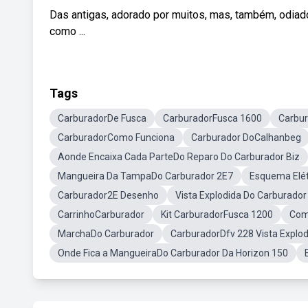
Das antigas, adorado por muitos, mas, também, odiad
como ...
Tags
CarburadorDe Fusca
CarburadorFusca 1600
Carbu
CarburadorComo Funciona
Carburador DoCalhanbeg
Aonde Encaixa Cada ParteDo Reparo Do Carburador Biz
Mangueira Da TampaDo Carburador 2E7
Esquema Elé
Carburador2E Desenho
Vista Explodida Do Carburado
CarrinhoCarburador
Kit CarburadorFusca 1200
Com
MarchaDo Carburador
CarburadorDfv 228 Vista Explod
Onde Fica a MangueiraDo Carburador Da Horizon 150