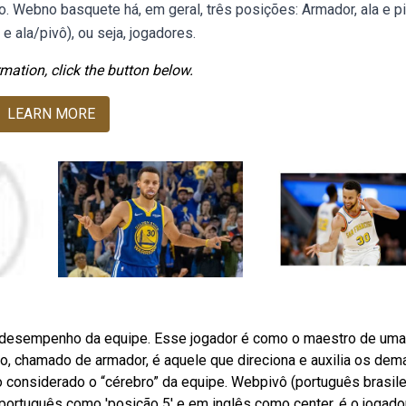
. Webno basquete há, em geral, três posições: Armador, ala e pi
 ala/pivô), ou seja, jogadores.
mation, click the button below.
LEARN MORE
o desempenho da equipe. Esse jogador é como o maestro de uma
o, chamado de armador, é aquele que direciona e auxilia os dem
 considerado o “cérebro” da equipe. Webpivô (português brasile
ortuguês como 'posição 5' e em inglês como center, é o jogado