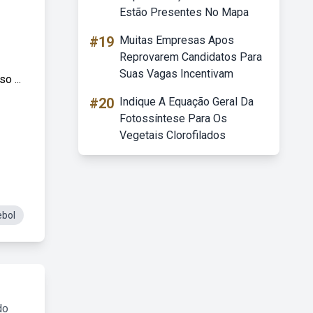
Estão Presentes No Mapa
#19
Muitas Empresas Apos
Reprovarem Candidatos Para
Suas Vagas Incentivam
 ...
#20
Indique A Equação Geral Da
Fotossíntese Para Os
Vegetais Clorofilados
ebol
do