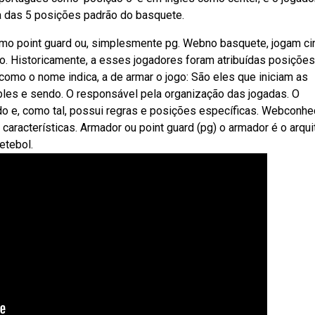
 das 5 posições padrão do basquete.
mo point guard ou, simplesmente pg. Webno basquete, jogam ci
o. Historicamente, a esses jogadores foram atribuídas posições
como o nome indica, a de armar o jogo: São eles que iniciam as
les e sendo. O responsável pela organização das jogadas. O
 e, como tal, possui regras e posições específicas. Webconhe
aracterísticas. Armador ou point guard (pg) o armador é o arqui
etebol.