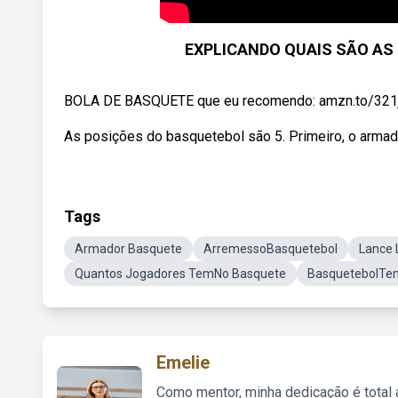
EXPLICANDO QUAIS SÃO AS 
BOLA DE BASQUETE que eu recomendo: amzn.to/321jK
As posições do basquetebol são 5. Primeiro, o armador
Tags
Armador Basquete
ArremessoBasquetebol
Lance 
Quantos Jogadores TemNo Basquete
BasquetebolTe
Emelie
Como mentor, minha dedicação é total