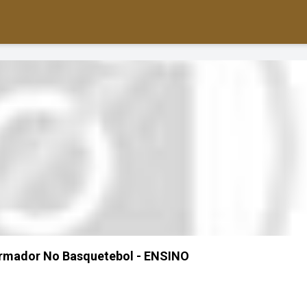
Armador No Basquetebol - ENSINO