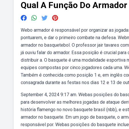
Qual A Função Do Armador
Webo armador é responsável por organizar as jogada
pontuarem, e dar o primeiro combate na defesa. Webn
armador no basquetebol. O professor jair tavares co
já ouviu falar do armador. Essa posição é crucial par
distribuir a. O basquete é uma modalidade esportiva 
equipes compostas por cinco jogadores cada uma. W
Também é conhecida como posição 1 e, em inglês co
consagrada durante as festas nos dias 12 e 13 de out
September 4, 2024 9:17 am. Webas posições do basq
para desenvolver as melhores jogadas de ataque dent
história flamengo no novo basquete brasil (nbb), e es
armador no basquete. Em um jogo de basquete, o arm
responsável por. Webas posições do basquete inclue