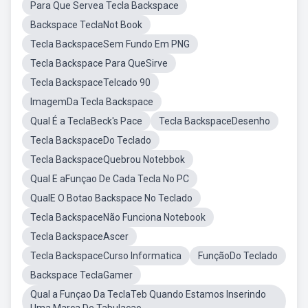
Para Que Servea Tecla Backspace
Backspace TeclaNot Book
Tecla BackspaceSem Fundo Em PNG
Tecla Backspace Para QueSirve
Tecla BackspaceTelcado 90
ImagemDa Tecla Backspace
Qual É a TeclaBeck's Pace
Tecla BackspaceDesenho
Tecla BackspaceDo Teclado
Tecla BackspaceQuebrou Notebbok
Qual E aFunçao De Cada Tecla No PC
QualE O Botao Backspace No Teclado
Tecla BackspaceNão Funciona Notebook
Tecla BackspaceAscer
Tecla BackspaceCurso Informatica
FunçãoDo Teclado
Backspace TeclaGamer
Qual a Funçao Da TeclaTeb Quando Estamos Inserindo