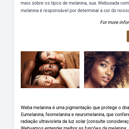
mais sobre os tipos de melanina, sua. Webusada com
melanina é responsável por determinar a cor do noss
For more infor
Weba melanina é uma pigmentação que protege o dna d
Eumelanina, feomelanina e neuromelanina, que confere
radiação ultravioleta da luz solar (consulte considera
Webvamos entender melhor as funções da melanina: