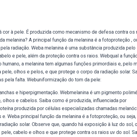
á cor à pele. É produzida como mecanismo de defesa contra os 
da melanina? A principal função da melanina é a fotoproteção , o
 pela radiação. Weba melanina é uma substância produzida pelo
abelo e pele, além da proteção contra os raios. Webqual a funçã
o humano, a melanina tem algumas funções primordiais e, pelo 
pele, olhos e pelos, e que protege o corpo da radiação solar. S
s pela falta. Webuniformização do tom da pele:
manchas e hiperpigmentação. Webmelanina é um pigmento polimé
e, olhos e cabelos. Saiba como é produzida, influenciada por
roteína produzida por células especializadas chamadas melanóci
 e. Weba principal função da melanina é a fotoproteção, ou seja,
adiação solar. Observe que, quando há exposição à luz do sol, o
ele, cabelo e olhos e que protege contra os raios uv do sol. S