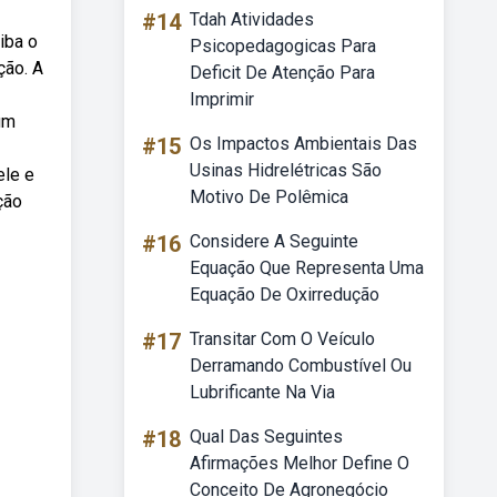
#14
Tdah Atividades
iba o
Psicopedagogicas Para
ção. A
Deficit De Atenção Para
Imprimir
 um
#15
Os Impactos Ambientais Das
Usinas Hidrelétricas São
ele e
Motivo De Polêmica
ção
#16
Considere A Seguinte
Equação Que Representa Uma
Equação De Oxirredução
#17
Transitar Com O Veículo
Derramando Combustível Ou
Lubrificante Na Via
#18
Qual Das Seguintes
Afirmações Melhor Define O
Conceito De Agronegócio