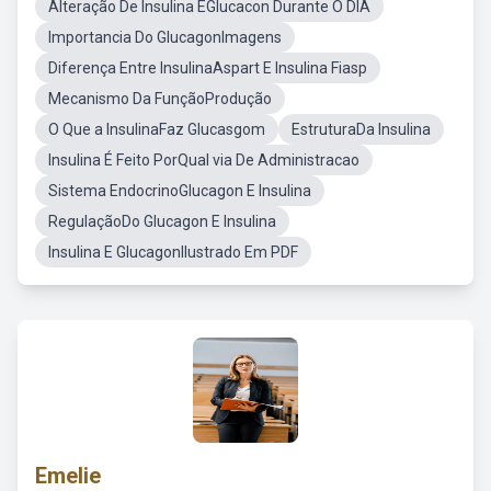
Alteração De Insulina EGlucacon Durante O DIA
Importancia Do GlucagonImagens
Diferença Entre InsulinaAspart E Insulina Fiasp
Mecanismo Da FunçãoProdução
O Que a InsulinaFaz Glucasgom
EstruturaDa Insulina
Insulina É Feito PorQual via De Administracao
Sistema EndocrinoGlucagon E Insulina
RegulaçãoDo Glucagon E Insulina
Insulina E GlucagonIlustrado Em PDF
Emelie