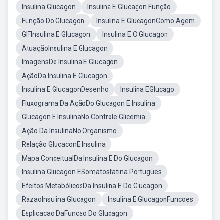
Insulina Glucagon
Insulina E Glucagon Função
Função Do Glucagon
Insulina E GlucagonComo Agem
GIFInsulina E Glucagon
Insulina E O Glucagon
AtuaçãoInsulina E Glucagon
ImagensDe Insulina E Glucagon
AçãoDa Insulina E Glucagon
Insulina E GlucagonDesenho
Insulina EGlucago
Fluxograma Da AçãoDo Glucagon E Insulina
Glucagon E InsulinaNo Controle Glicemia
Ação Da InsulinaNo Organismo
Relação GlucaconE Insulina
Mapa ConceitualDa Insulina E Do Glucagon
Insulina Glucagon ESomatostatina Portugues
Efeitos MetabólicosDa Insulina E Do Glucagon
RazaoInsulina Glucagon
Insulina E GlucagonFuncoes
Esplicacao DaFuncao Do Glucagon