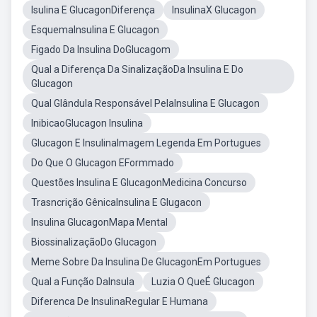
Isulina E GlucagonDiferença
InsulinaX Glucagon
EsquemaInsulina E Glucagon
Figado Da Insulina DoGlucagom
Qual a Diferença Da SinalizaçãoDa Insulina E Do
Glucagon
Qual Glândula Responsável PelaInsulina E Glucagon
InibicaoGlucagon Insulina
Glucagon E InsulinaImagem Legenda Em Portugues
Do Que O Glucagon EFormmado
Questões Insulina E GlucagonMedicina Concurso
Trasncrição GênicaInsulina E Glugacon
Insulina GlucagonMapa Mental
BiossinalizaçãoDo Glucagon
Meme Sobre Da Insulina De GlucagonEm Portugues
Qual a Função DaInsula
Luzia O QueÉ Glucagon
Diferenca De InsulinaRegular E Humana