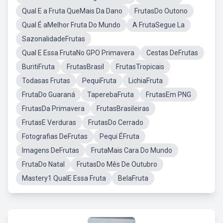
Qual E a Fruta QueMais Da Dano
FrutasDo Outono
Qual É aMelhor Fruta Do Mundo
A FrutaSegue La
SazonalidadeFrutas
Qual E Essa FrutaNo GPO Primavera
Cestas DeFrutas
BuritiFruta
FrutasBrasil
FrutasTropicais
Todasas Frutas
PequiFruta
LichiaFruta
FrutaDo Guaraná
TaperebaFruta
FrutasEm PNG
FrutasDa Primavera
FrutasBrasileiras
FrutasE Verduras
FrutasDo Cerrado
Fotografias DeFrutas
Pequi ÉFruta
Imagens DeFrutas
FrutaMais Cara Do Mundo
FrutaDo Natal
FrutasDo Mês De Outubro
Mastery1 QualE Essa Fruta
BelaFruta