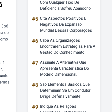
6
Com Qualquer Tipo De
Deficiência Sofreu Abandono
#5
Cite Aspectos Positivos E
Negativos Da Expansão
2 3p6
Mundial Dessas Corporações
ma de
átomo
#6
Cabe As Organizações
Encontrarem Estratégias Para A
Gestão Do Conhecimento
#7
Assinale A Alternativa Que
s 1
Apresenta Característica Do
².
Modelo Dimensional.
uinte
odemos
#8
São Elementos Básicos Que
Determinam Se Um Condutor
Dirige Defensivamente:
#9
Indique As Relações