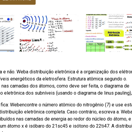
 e não. Weba distribuição eletrônica é a organização dos elétro
veis energéticos da eletrosfera. Estrutura atômica segundo o.
ns nas camadas dos átomos, como deve ser feita, o diagrama de
o eletrônica dos subníveis (usando o diagrama de linus pauling),
ica: Webencontre o número atômico do nitrogênio (7) e use est
distribuição eletrônica completa. Caso contrário, escreva a. Web
tribuídos nas camadas de energia ao redor do núcleo do átomo, 
um átomo x é isóbaro do 21sc45 e isótono do 22ti47. A distribu