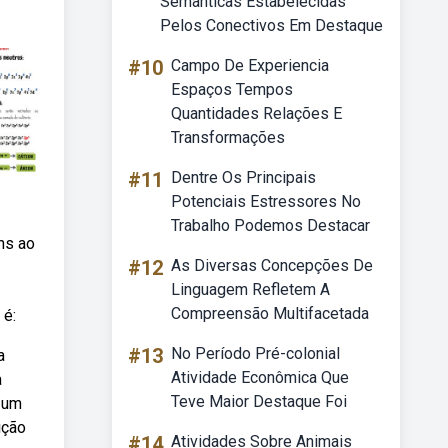
Semânticas Estabelecidas
Pelos Conectivos Em Destaque
#10
Campo De Experiencia
Espaços Tempos
Quantidades Relações E
Transformações
#11
Dentre Os Principais
Potenciais Estressores No
Trabalho Podemos Destacar
ns ao
#12
As Diversas Concepções De
Linguagem Refletem A
Compreensão Multifacetada
 é:
#13
No Período Pré-colonial
a
Atividade Econômica Que
a
Teve Maior Destaque Foi
e um
ição
#14
Atividades Sobre Animais