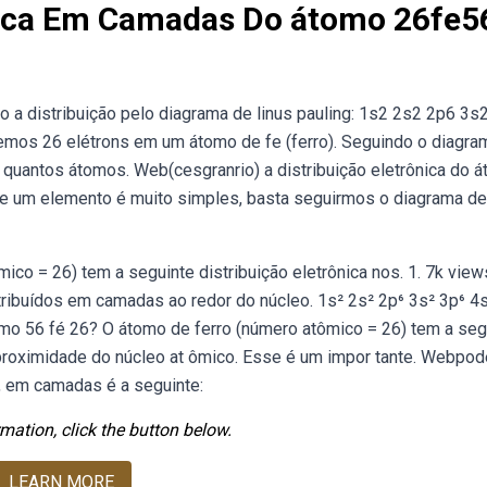
ônica Em Camadas Do átomo 26fe5
 a distribuição pelo diagrama de linus pauling: 1s2 2s2 2p6 3s
temos 26 elétrons em um átomo de fe (ferro). Seguindo o diagra
 quantos átomos. Web(cesgranrio) a distribuição eletrônica do 
 de um elemento é muito simples, basta seguirmos o diagrama de
mico = 26) tem a seguinte distribuição eletrônica nos. 1. 7k view
ibuídos em camadas ao redor do núcleo. 1s² 2s² 2p⁶ 3s² 3p⁶ 4s
mo 56 fé 26? O átomo de ferro (número atômico = 26) tem a seg
 proximidade do núcleo at ômico. Esse é um impor tante. Webp
6, em camadas é a seguinte:
mation, click the button below.
LEARN MORE