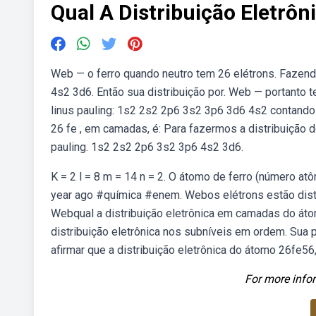
Qual A Distribuição Eletr
Web — o ferro quando neutro tem 26 elétrons. Fazendo
4s2 3d6. Então sua distribuição por. Web — portanto 
linus pauling: 1s2 2s2 2p6 3s2 3p6 3d6 4s2 contando
26 fe , em camadas, é: Para fazermos a distribuição
pauling. 1s2 2s2 2p6 3s2 3p6 4s2 3d6.
K = 2 l = 8 m = 14 n = 2. O átomo de ferro (número atô
year ago #química #enem. Webos elétrons estão distr
Webqual a distribuição eletrônica em camadas do áto
distribuição eletrônica nos subníveis em ordem. Sua
afirmar que a distribuição eletrônica do átomo 26fe5
For more infor