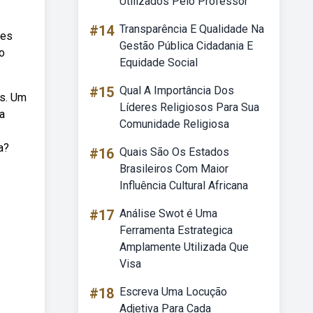
Utilizados Pelo Professor
#14
Transparência E Qualidade Na
ões
Gestão Pública Cidadania E
o
Equidade Social
#15
Qual A Importância Dos
as. Um
Líderes Religiosos Para Sua
a
Comunidade Religiosa
a?
#16
Quais São Os Estados
Brasileiros Com Maior
Influência Cultural Africana
#17
Análise Swot é Uma
Ferramenta Estrategica
Amplamente Utilizada Que
Visa
#18
Escreva Uma Locução
Adjetiva Para Cada