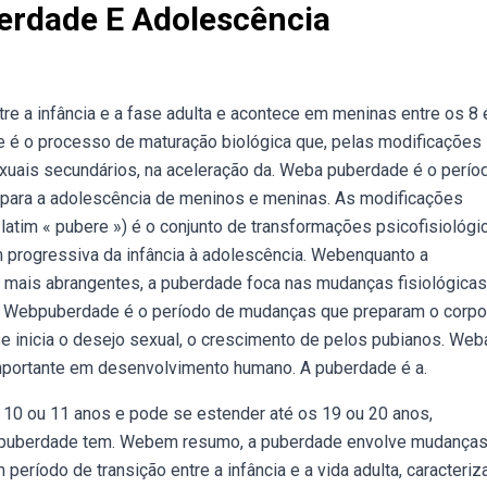
berdade E Adolescência
e a infância e a fase adulta e acontece em meninas entre os 8 
 é o processo de maturação biológica que, pelas modificações
xuais secundários, na aceleração da. Weba puberdade é o perío
 para a adolescência de meninos e meninas. As modificações
atim « pubere ») é o conjunto de transformações psicofisiológi
 progressiva da infância à adolescência. Webenquanto a
 mais abrangentes, a puberdade foca nas mudanças fisiológicas
a. Webpuberdade é o período de mudanças que preparam o corpo
e inicia o desejo sexual, o crescimento de pelos pubianos. Web
mportante em desenvolvimento humano. A puberdade é a.
10 ou 11 anos e pode se estender até os 19 ou 20 anos,
 a puberdade tem. Webem resumo, a puberdade envolve mudança
eríodo de transição entre a infância e a vida adulta, caracteriz