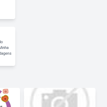
do
Minha
rdagens