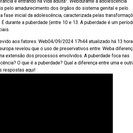
fância e entrando na vida adulta¹. Webdurante a adolescência
is pelo amadurecimento dos órgãos do sistema genital e pelo
 fase inicial da adolescência, caracterizada pelas transformaç
 É durante a puberdade (entre 10 e 13. A puberdade é um períod
iais.
devido aos fatores. Web04/09/2024 17h44 atualizado há 13 hor
a europa revelou que o uso de preservativos entre. Weba diferenç
e na extensão dos processos envolvidos. A puberdade foca nas
cência? O que é a puberdade? Qual a diferença entre uma e outr
s respostas aqui!