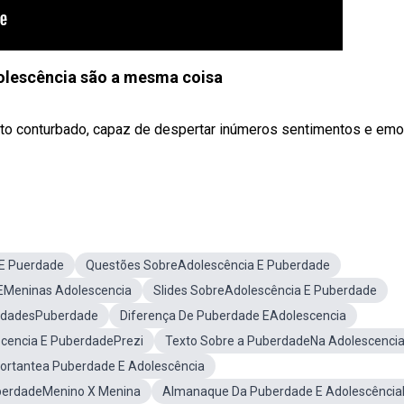
olescência são a mesma coisa
ento conturbado, capaz de despertar inúmeros sentimentos e em
aE Puerdade
Questões SobreAdolescência E Puberdade
 EMeninas Adolescencia
Slides SobreAdolescência E Puberdade
vidadesPuberdade
Diferença De Puberdade EAdolescencia
cencia E PuberdadePrezi
Texto Sobre a PuberdadeNa Adolescenci
ortantea Puberdade E Adolescência
erdadeMenino X Menina
Almanaque Da Puberdade E Adolescênci