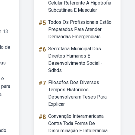
Celular Referente A Hipotrofia
Subcutânea E Muscular
#5
Todos Os Profissionais Estão
Preparados Para Atender
e 13
Demandas Emergenciais
do de
#6
Secretaria Municipal Dos
Direitos Humanos E
cas
Desenvolvimento Social -
Sdhds
 e
#7
Filosofos Dos Diversos
 para
Tempos Historicos
a
Desenvolveram Teses Para
Explicar
#8
Convenção Interamericana
s
Contra Toda Forma De
ado.
Discriminação E Intolerância