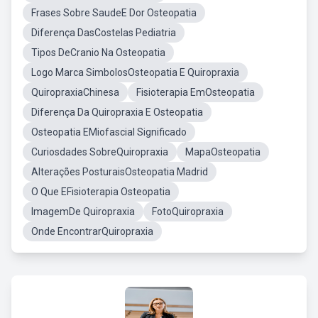
Frases Sobre SaudeE Dor Osteopatia
Diferença DasCostelas Pediatria
Tipos DeCranio Na Osteopatia
Logo Marca SimbolosOsteopatia E Quiropraxia
QuiropraxiaChinesa
Fisioterapia EmOsteopatia
Diferença Da Quiropraxia E Osteopatia
Osteopatia EMiofascial Significado
Curiosdades SobreQuiropraxia
MapaOsteopatia
Alterações PosturaisOsteopatia Madrid
O Que EFisioterapia Osteopatia
ImagemDe Quiropraxia
FotoQuiropraxia
Onde EncontrarQuiropraxia