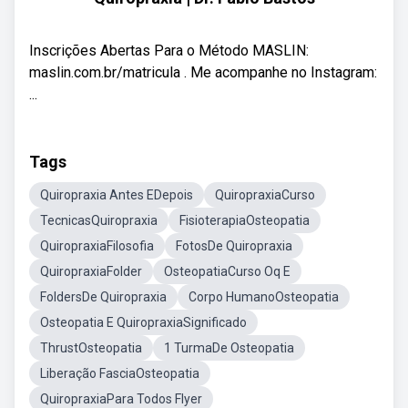
Inscrições Abertas Para o Método MASLIN:
maslin.com.br/matricula . Me acompanhe no Instagram:
...
Tags
Quiropraxia Antes EDepois
QuiropraxiaCurso
TecnicasQuiropraxia
FisioterapiaOsteopatia
QuiropraxiaFilosofia
FotosDe Quiropraxia
QuiropraxiaFolder
OsteopatiaCurso Oq E
FoldersDe Quiropraxia
Corpo HumanoOsteopatia
Osteopatia E QuiropraxiaSignificado
ThrustOsteopatia
1 TurmaDe Osteopatia
Liberação FasciaOsteopatia
QuiropraxiaPara Todos Flyer