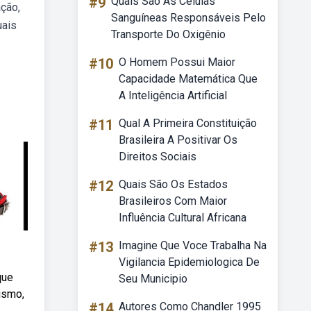
#9
Quais São As Células
ção,
Sanguíneas Responsáveis Pelo
uais
Transporte Do Oxigênio
#10
O Homem Possui Maior
Capacidade Matemática Que
A Inteligência Artificial
#11
Qual A Primeira Constituição
Brasileira A Positivar Os
Direitos Sociais
#12
Quais São Os Estados
Brasileiros Com Maior
Influência Cultural Africana
#13
Imagine Que Voce Trabalha Na
Vigilancia Epidemiologica De
que
Seu Municipio
ismo,
#14
Autores Como Chandler 1995