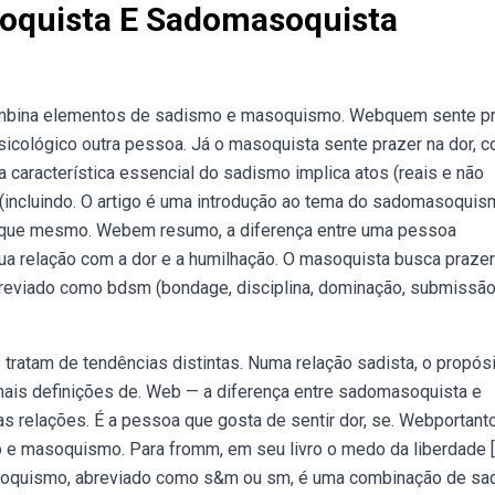
soquista E Sadomasoquista
mbina elementos de sadismo e masoquismo. Webquem sente p
sicológico outra pessoa. Já o masoquista sente prazer na dor, 
 característica essencial do sadismo implica atos (reais e não
 (incluindo. O artigo é uma introdução ao tema do sadomasoquis
e que mesmo. Webem resumo, a diferença entre uma pessoa
a relação com a dor e a humilhação. O masoquista busca praze
eviado como bdsm (bondage, disciplina, dominação, submissão
tratam de tendências distintas. Numa relação sadista, o propósi
 mais definições de. Web — a diferença entre sadomasoquista e
 relações. É a pessoa que gosta de sentir dor, se. Webportanto
e masoquismo. Para fromm, em seu livro o medo da liberdade [ 
soquismo, abreviado como s&m ou sm, é uma combinação de s