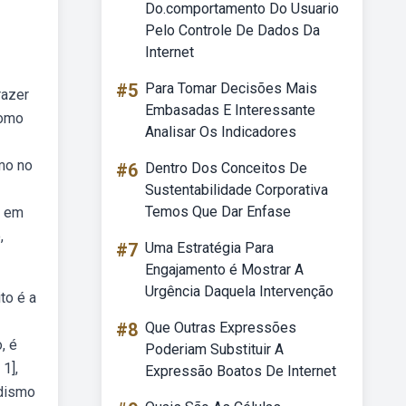
Do.comportamento Do Usuario
Pelo Controle De Dados Da
Internet
#5
Para Tomar Decisões Mais
razer
Embasadas E Interessante
como
Analisar Os Indicadores
mo no
#6
Dentro Dos Conceitos De
Sustentabilidade Corporativa
Temos Que Dar Enfase
r em
,
#7
Uma Estratégia Para
Engajamento é Mostrar A
Urgência Daquela Intervenção
to é a
#8
Que Outras Expressões
, é
Poderiam Substituir A
1],
Expressão Boatos De Internet
adismo