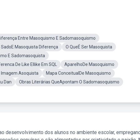
Diferença Entre Masoquismo E Sadomasoquismo
SadoE Masoquista Diferença
O QueÉ Ser Masoquista
smo E Sadomasoquista
ferenca De Like EIlike Em SQL
AparelhoDe Masoquismo
Imagem Asoquista
Mapa ConceitualDe Masoquismo
ku Dan
Obras Literárias QueApontam O Sadomasoquismo
 ao desenvolvimento dos alunos no ambiente escolar, empregan
nexões genuínas e são alimentados por criatividade e paixão. 