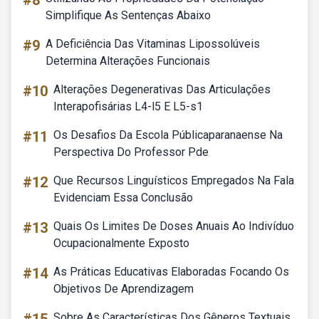
#8
Simplifique As Sentenças Abaixo
#9
A Deficiência Das Vitaminas Lipossolúveis
Determina Alterações Funcionais
#10
Alterações Degenerativas Das Articulações
Interapofisárias L4-l5 E L5-s1
#11
Os Desafios Da Escola Públicaparanaense Na
Perspectiva Do Professor Pde
#12
Que Recursos Linguísticos Empregados Na Fala
Evidenciam Essa Conclusão
#13
Quais Os Limites De Doses Anuais Ao Indivíduo
Ocupacionalmente Exposto
#14
As Práticas Educativas Elaboradas Focando Os
Objetivos De Aprendizagem
Sobre As Características Dos Gêneros Textuais