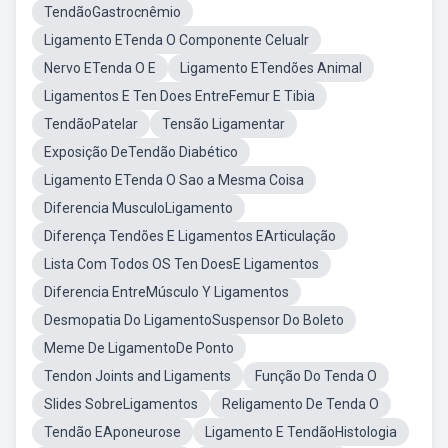
TendãoGastrocnêmio
Ligamento ETenda O Componente Celualr
Nervo ETenda O E
Ligamento ETendões Animal
Ligamentos E Ten Does EntreFemur E Tibia
TendãoPatelar
Tensão Ligamentar
Exposição DeTendão Diabético
Ligamento ETenda O Sao a Mesma Coisa
Diferencia MusculoLigamento
Diferença Tendões E Ligamentos EArticulação
Lista Com Todos OS Ten DoesE Ligamentos
Diferencia EntreMúsculo Y Ligamentos
Desmopatia Do LigamentoSuspensor Do Boleto
Meme De LigamentoDe Ponto
Tendon Joints and Ligaments
Função Do Tenda O
Slides SobreLigamentos
Religamento De Tenda O
Tendão EAponeurose
Ligamento E TendãoHistologia