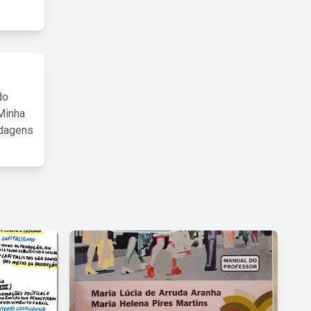
do
Minha
rdagens