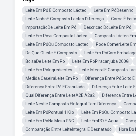
Leite Em Pó E Composto Lácteo
Leite Em PóDesenho
Leite NinhoE Composto Lacteo Diferença
Como É Feit
ImportaçãoDe Leite Em Pó
Descricao DoLeite Em Pó
Leite Em Póvs Composto Lácteo
Composto Lácteo Em 
Leite Em PóOu Composto Lacteo
Pode ComerLeite Em
Do Que OLeite E Composto
Leite Em PóCom Embalag
BolsaDe Leite Em Pó
Leite Em PóPiracanjuba 200G
Leite Em PóIngredientes
Leite IntegralE Composto Lac
Medida CaseiraLeite Em Pó
Diferença Entre PóSolto 
Diferença Entre Pó EGranulado
Diferença Entre Leite 
Qual Diferença Entre LeiteA2E A2a2
Diferenca Entre L
Leite Nestle Composto EIntegral Tem Diferença
Campa
Leite Em PóPontual 1 Kilo
Leite Em PóOu Composto La
Leite Em PóNa Mesa PNG
Leite EmPO E Agua
Comp
Comparação Entre LeiteIntegral E Desnatado
Hora Do