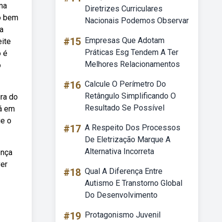
ma
Diretrizes Curriculares
ão bem
Nacionais Podemos Observar
ca
#15
Empresas Que Adotam
eite
Práticas Esg Tendem A Ter
o é
Melhores Relacionamentos
o
#16
Calcule O Perímetro Do
Retângulo Simplificando O
ura do
Resultado Se Possível
tá em
ue o
#17
A Respeito Dos Processos
De Eletrização Marque A
Alternativa Incorreta
ença
ver
#18
Qual A Diferença Entre
Autismo E Transtorno Global
Do Desenvolvimento
#19
Protagonismo Juvenil