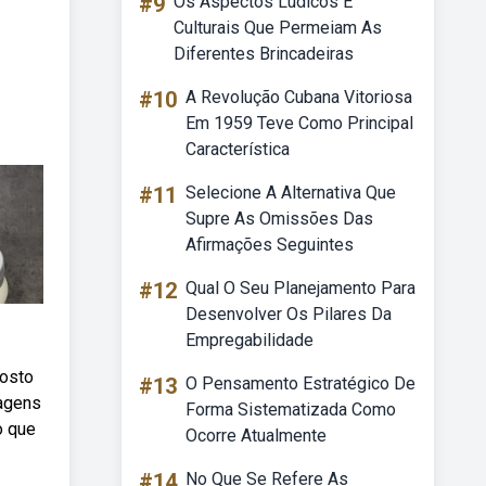
#9
Os Aspectos Lúdicos E
Culturais Que Permeiam As
Diferentes Brincadeiras
#10
A Revolução Cubana Vitoriosa
Em 1959 Teve Como Principal
Característica
#11
Selecione A Alternativa Que
Supre As Omissões Das
Afirmações Seguintes
#12
Qual O Seu Planejamento Para
Desenvolver Os Pilares Da
Empregabilidade
posto
#13
O Pensamento Estratégico De
lagens
Forma Sistematizada Como
o que
Ocorre Atualmente
#14
No Que Se Refere As