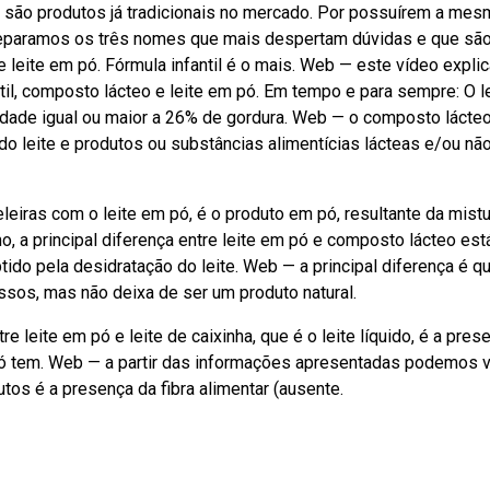
 são produtos já tradicionais no mercado. Por possuírem a mes
, separamos os três nomes que mais despertam dúvidas e que s
 e leite em pó. Fórmula infantil é o mais. Web — este vídeo expli
til, composto lácteo e leite em pó. Em tempo e para sempre: O l
tidade igual ou maior a 26% de gordura. Web — o composto lácte
do leite e produtos ou substâncias alimentícias lácteas e/ou nã
eiras com o leite em pó, é o produto em pó, resultante da mist
, a principal diferença entre leite em pó e composto lácteo es
do pela desidratação do leite. Web — a principal diferença é q
ssos, mas não deixa de ser um produto natural.
 leite em pó e leite de caixinha, que é o leite líquido, é a pres
pó tem. Web — a partir das informações apresentadas podemos 
tos é a presença da fibra alimentar (ausente.