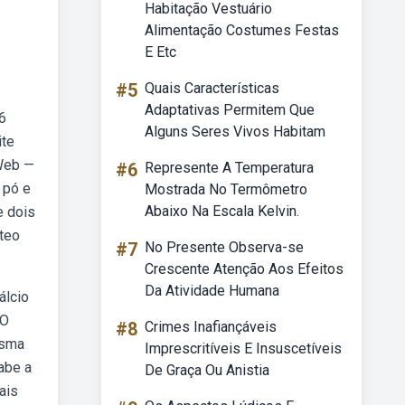
Habitação Vestuário
Alimentação Costumes Festas
E Etc
#5
Quais Características
Adaptativas Permitem Que
6
Alguns Seres Vivos Habitam
ite
 Web —
#6
Represente A Temperatura
 pó e
Mostrada No Termômetro
Abaixo Na Escala Kelvin.
e dois
teo
#7
No Presente Observa-se
Crescente Atenção Aos Efeitos
Da Atividade Humana
álcio
 O
#8
Crimes Inafiançáveis
esma
Imprescritíveis E Insuscetíveis
abe a
De Graça Ou Anistia
ais