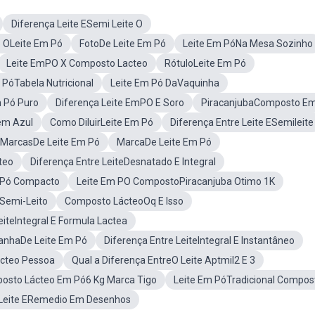
Diferença Leite ESemi Leite O
o OLeite Em Pó
FotoDe Leite Em Pó
Leite Em PóNa Mesa Sozinho
Leite EmPO X Composto Lacteo
RótuloLeite Em Pó
PóTabela Nutricional
Leite Em Pó DaVaquinha
 Pó Puro
Diferença Leite EmPO E Soro
PiracanjubaComposto E
em Azul
Como DiluirLeite Em Pó
Diferença Entre Leite ESemileite
MarcasDe Leite Em Pó
MarcaDe Leite Em Pó
teo
Diferença Entre LeiteDesnatado E Integral
E Pó Compacto
Leite Em PO CompostoPiracanjuba Otimo 1K
ESemi-Leito
Composto LácteoOq E Isso
eiteIntegral E Formula Lactea
nhaDe Leite Em Pó
Diferença Entre LeiteIntegral E Instantâneo
cteo Pessoa
Qual a Diferença EntreO Leite Aptmil2 E 3
osto Lácteo Em Pó6 Kg Marca Tigo
Leite Em PóTradicional Compos
 Leite ERemedio Em Desenhos