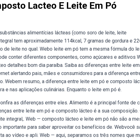
posto Lacteo E Leite Em Pó
substâncias alimentícias lácteas (como soro de leite, leite
ntegral tem aproximadamente 114kcal, 7 gramas de gordura e 22
po de leite no qual. Webo leite em pó tem a mesma fórmula do le
 pode conter diferentes componentes, como açúcares e aditivos
eo detalhes bom dia paraíba. Saiba as diferenças entre leite em
rnet alertando pais, mães e consumidores para a diferença entr
. Webem resumo, a diferença entre leite em pó e composto lác
ra e nas aplicações culinárias. Enquanto o leite em pó é.
onfira as diferenças entre eles. Alimento é a principal fonte de c
enças entre leite em pó e composto lácteo é a sua composição.
eite integral,. Web — composto lácteo e leite em pó não são a m
to importante para saber aproveitar os benefícios de. Webvocê s
sta ao vídeo e apli. Web — aqui, separamos os três nomes que m