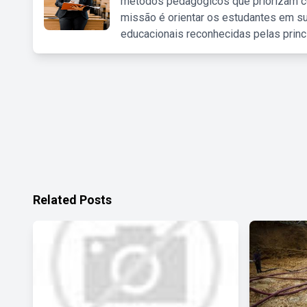
métodos pedagógicos que priorizam co
missão é orientar os estudantes em su
educacionais reconhecidas pelas princ
Related Posts