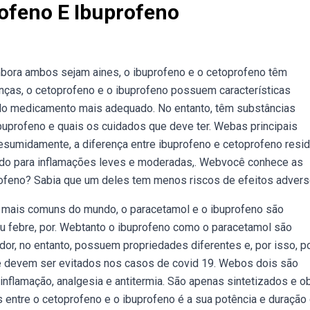
ofeno E Ibuprofeno
mbora ambos sejam aines, o ibuprofeno e o cetoprofeno têm
as, o cetoprofeno e o ibuprofeno possuem características
a do medicamento mais adequado. No entanto, têm substâncias
buprofeno e quais os cuidados que deve ter. Webas principais
esumidamente, a diferença entre ibuprofeno e cetoprofeno resi
sado para inflamações leves e moderadas,. Webvocê conhece as
rofeno? Sabia que um deles tem menos riscos de efeitos adver
 mais comuns do mundo, o paracetamol e o ibuprofeno são
u febre, por. Webtanto o ibuprofeno como o paracetamol são
dor, no entanto, possuem propriedades diferentes e, por isso, 
e devem ser evitados nos casos de covid 19. Webos dois são
flamação, analgesia e antitermia. São apenas sintetizados e o
 entre o cetoprofeno e o ibuprofeno é a sua potência e duração