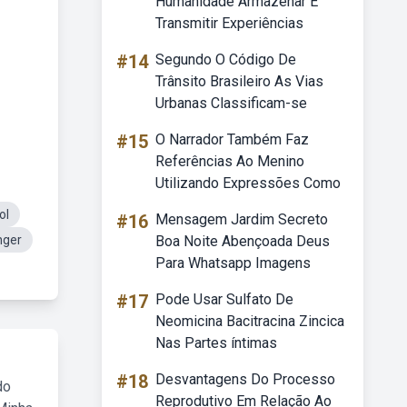
Humanidade Armazenar E
Transmitir Experiências
#14
Segundo O Código De
Trânsito Brasileiro As Vias
Urbanas Classificam-se
#15
O Narrador Também Faz
Referências Ao Menino
Utilizando Expressões Como
ol
#16
Mensagem Jardim Secreto
nger
Boa Noite Abençoada Deus
Para Whatsapp Imagens
#17
Pode Usar Sulfato De
Neomicina Bacitracina Zincica
Nas Partes íntimas
#18
Desvantagens Do Processo
do
Reprodutivo Em Relação Ao