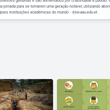
nexões genuínas e são alimentados por criatividade e paixão. 
a jornada para se tornarem uma geração notável, utilizando abo
ipais instituições acadêmicas do mundo - dsw.aau.edu.et.