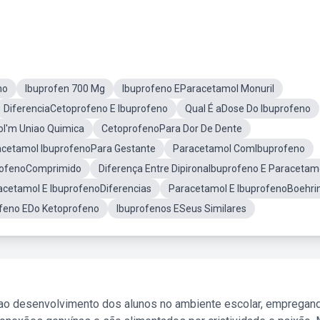
no
Ibuprofen 700 Mg
Ibuprofeno EParacetamol Monuril
DiferenciaCetoprofeno E Ibuprofeno
Qual É aDose Do Ibuprofeno
oI'm Uniao Quimica
CetoprofenoPara Dor De Dente
acetamol IbuprofenoPara Gestante
Paracetamol ComIbuprofeno
rofenoComprimido
Diferença Entre DipironaIbuprofeno E Paracetam
acetamol E IbuprofenoDiferencias
Paracetamol E IbuprofenoBoehri
feno EDo Ketoprofeno
Ibuprofenos ESeus Similares
 ao desenvolvimento dos alunos no ambiente escolar, empregan