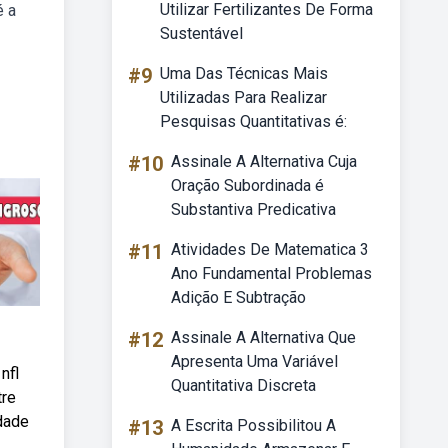
Utilizar Fertilizantes De Forma
é a
Sustentável
#9
Uma Das Técnicas Mais
Utilizadas Para Realizar
Pesquisas Quantitativas é:
#10
Assinale A Alternativa Cuja
Oração Subordinada é
Substantiva Predicativa
#11
Atividades De Matematica 3
Ano Fundamental Problemas
Adição E Subtração
#12
Assinale A Alternativa Que
Apresenta Uma Variável
nfl
Quantitativa Discreta
tre
dade
#13
A Escrita Possibilitou A