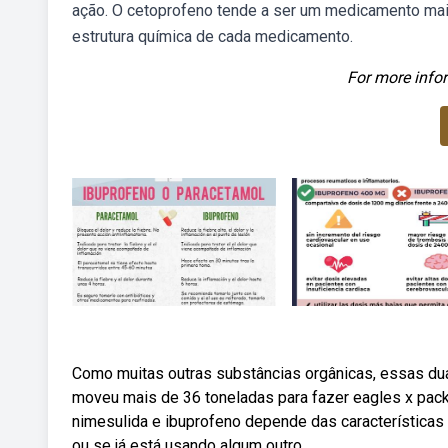
ação. O cetoprofeno tende a ser um medicamento mais
estrutura química de cada medicamento.
For more infor
Como muitas outras substâncias orgânicas, essas dua
moveu mais de 36 toneladas para fazer eagles x pack
nimesulida e ibuprofeno depende das característica
ou se já está usando algum outro.