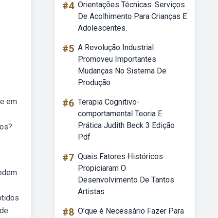
#4
Orientações Técnicas: Serviços
De Acolhimento Para Crianças E
Adolescentes.
#5
A Revolução Industrial
Promoveu Importantes
Mudanças No Sistema De
Produção
de em
#6
Terapia Cognitivo-
comportamental Teoria E
Prática Judith Beck 3 Edição
sos?
Pdf
#7
Quais Fatores Históricos
Propiciaram O
podem
Desenvolvimento De Tantos
Artistas
btidos
 de
#8
O'que é Necessário Fazer Para