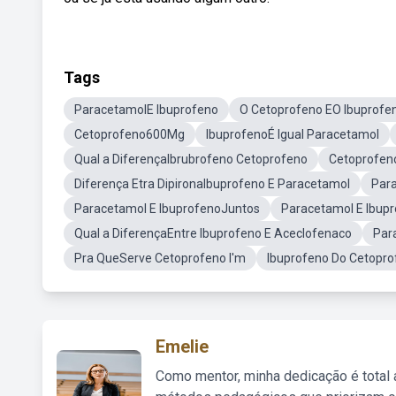
Tags
ParacetamolE Ibuprofeno
O Cetoprofeno EO Ibuprofe
Cetoprofeno600Mg
IbuprofenoÉ Igual Paracetamol
Qual a DiferençaIbrubrofeno Cetoprofeno
Cetoprofen
Diferença Etra DipironaIbuprofeno E Paracetamol
Par
Paracetamol E IbuprofenoJuntos
Paracetamol E Ibup
Qual a DiferençaEntre Ibuprofeno E Aceclofenaco
Par
Pra QueServe Cetoprofeno I'm
Ibuprofeno Do Cetopro
Emelie
Como mentor, minha dedicação é total