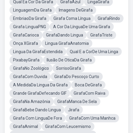
Qual Éa Cor Da Girafa
GirafaAzul
LingaGirafa
LinguagemDa Girafa
Imagens DeGirafa
EmbriaoDa Girafa
Girafa Coma Língua
GirafaRindo
Girafa LinguaPNG
A Cor Da LínguaDe Uma Girafa
GirafaCarioca
GirafaDando Lingua
GirafaTriste
Onça XGirafa
Lingua GirafaAnatomia
Lingua Da GirafaEstendida
Qual E a CorDe Uma Linga
PixabayGirafa
Ilusão De OticaDa Girafa
GirafaNo Zoológico
SorrisoGirafa
GirafaCom Duvida
GirafaDo Pescoço Curto
A MedidaDa Lingua Da Girafa
Boca DeGirafa
Grande GirafaDefecando GIF
GirafaCom Raiva
GirafaNa Amazônia
GirafaManca De Sela
GirafaBebe Dando Lingua
Jirafa
Girafa Com LinguaDe Fora
GirafaCom Uma Manhca
GirafaAnimal
GirafaCom Leucemismo