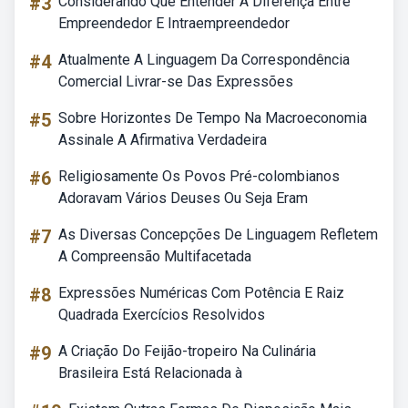
#3
Considerando Que Entender A Diferença Entre
Empreendedor E Intraempreendedor
#4
Atualmente A Linguagem Da Correspondência
Comercial Livrar-se Das Expressões
#5
Sobre Horizontes De Tempo Na Macroeconomia
Assinale A Afirmativa Verdadeira
#6
Religiosamente Os Povos Pré-colombianos
Adoravam Vários Deuses Ou Seja Eram
#7
As Diversas Concepções De Linguagem Refletem
A Compreensão Multifacetada
#8
Expressões Numéricas Com Potência E Raiz
Quadrada Exercícios Resolvidos
#9
A Criação Do Feijão-tropeiro Na Culinária
Brasileira Está Relacionada à