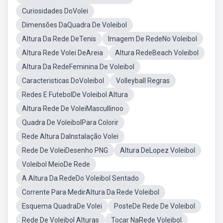
Curiosidades DoVolei
Dimensões DaQuadra De Voleibol
Altura Da Rede DeTenis
Imagem De RedeNo Voleibol
Altura Rede Volei DeAreia
Altura RedeBeach Voleibol
Altura Da RedeFeminina De Voleibol
Caracteristicas DoVoleibol
Volleyball Regras
Redes E FutebolDe Voleibol Altura
Altura Rede De VoleiMascullinoo
Quadra De VoleibolPara Colorir
Rede Altura DaInstalação Volei
Rede De VoleiDesenho PNG
Altura DeLopez Voleibol
Voleibol MeioDe Rede
A Altura Da RedeDo Voleibol Sentado
Corrente Para MedirAltura Da Rede Voleibol
Esquema QuadraDe Volei
PosteDe Rede De Voleibol
Rede De Voleibol Alturas
Tocar NaRede Voleibol