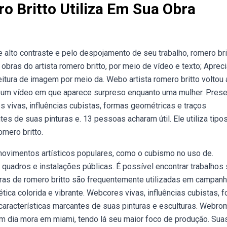
o Britto Utiliza Em Sua Obra
 alto contraste e pelo despojamento de seu trabalho, romero bri
obras do artista romero britto, por meio de vídeo e texto; Apreci
itura de imagem por meio da. Webo artista romero britto voltou 
e um vídeo em que aparece surpreso enquanto uma mulher. Pres
 vivas, influências cubistas, formas geométricas e traços
s de suas pinturas e. 13 pessoas acharam útil. Ele utiliza tipo
omero britto.
 movimentos artísticos populares, como o cubismo no uso de.
s, quadros e instalações públicas. É possível encontrar trabalhos
obras de romero britto são frequentemente utilizadas em campan
tica colorida e vibrante. Webcores vivas, influências cubistas, 
aracterísticas marcantes de suas pinturas e esculturas. Webro
 em dia mora em miami, tendo lá seu maior foco de produção. Sua