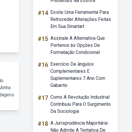
Presentes Na Estrofe
#14
Existe Uma Ferramenta Para
Retroceder Alterações Feitas
Em Sua Smartart
#15
Assinale A Alternativa Que
Pertence às Opções De
Formatação Condicional:
#16
Exercício De ângulos
Complementares E
Suplementares 7 Ano Com
do
Gabarito
Minha
rdagens
#17
Como A Revolução Industrial
Contribuiu Para O Surgimento
Da Sociologia
#18
A Jurisprudência Majoritária
Não Admite A Tentativa De