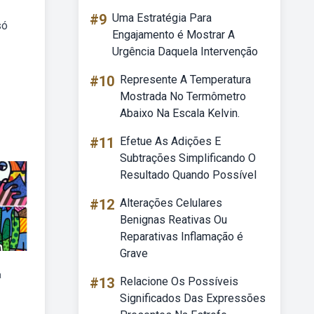
#9
Uma Estratégia Para
só
Engajamento é Mostrar A
Urgência Daquela Intervenção
#10
Represente A Temperatura
Mostrada No Termômetro
Abaixo Na Escala Kelvin.
#11
Efetue As Adições E
Subtrações Simplificando O
Resultado Quando Possível
#12
Alterações Celulares
Benignas Reativas Ou
Reparativas Inflamação é
Grave
a
#13
Relacione Os Possíveis
Significados Das Expressões