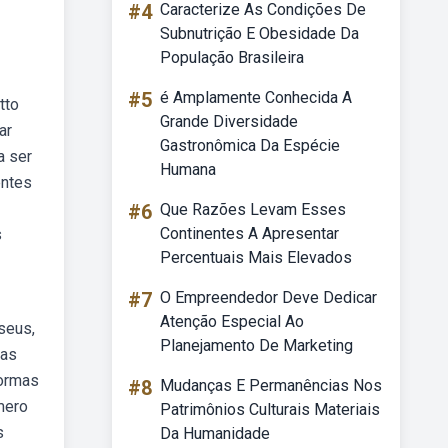
#4
Caracterize As Condições De
Subnutrição E Obesidade Da
População Brasileira
#5
é Amplamente Conhecida A
tto
Grande Diversidade
ar
Gastronômica Da Espécie
a ser
Humana
entes
#6
Que Razões Levam Esses
Continentes A Apresentar
s
Percentuais Mais Elevados
#7
O Empreendedor Deve Dedicar
Atenção Especial Ao
 seus,
Planejamento De Marketing
has
formas
#8
Mudanças E Permanências Nos
mero
Patrimônios Culturais Materiais
s
Da Humanidade