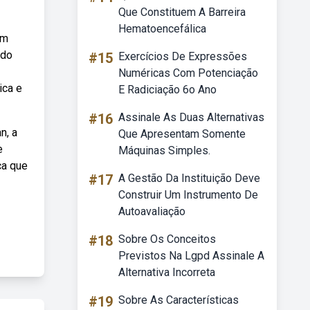
Que Constituem A Barreira
Hematoencefálica
em
 do
#15
Exercícios De Expressões
Numéricas Com Potenciação
ica e
E Radiciação 6o Ano
#16
Assinale As Duas Alternativas
n, a
Que Apresentam Somente
e
Máquinas Simples.
ca que
#17
A Gestão Da Instituição Deve
Construir Um Instrumento De
Autoavaliação
#18
Sobre Os Conceitos
Previstos Na Lgpd Assinale A
Alternativa Incorreta
#19
Sobre As Características