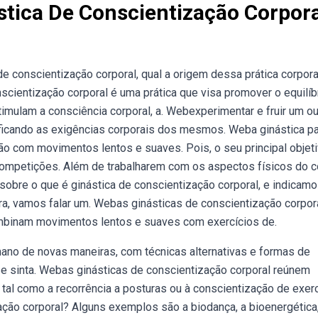
stica De Conscientização Corpora
conscientização corporal, qual a origem dessa prática corpora
nscientização corporal é uma prática que visa promover o equilíb
timulam a consciência corporal, a. Webexperimentar e fruir um o
tificando as exigências corporais dos mesmos. Weba ginástica p
ão com movimentos lentos e suaves. Pois, o seu principal objet
competições. Além de trabalharem com os aspectos físicos do c
obre o que é ginástica de conscientização corporal, e indicam
ora, vamos falar um. Webas ginásticas de conscientização corpor
mbinam movimentos lentos e suaves com exercícios de.
mano de novas maneiras, com técnicas alternativas e formas de
se sinta. Webas ginásticas de conscientização corporal reúnem
al como a recorrência a posturas ou à conscientização de exerc
ção corporal? Alguns exemplos são a biodança, a bioenergética,