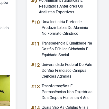
#9
Ao Analisar Estatísticas E
ropõe
Resultados Anteriores Os
Analistas Esportivos
#10
Uma Industria Pretende
Produzir Latas De Aluminio
al do
No Formato Cilindrico
#11
Transparência E Qualidade Na
Gestão Pública Cidadania E
Equidade Social
#12
Universidade Federal Do Vale
Do São Francisco Campus
Ciências Agrárias
#13
Transformações E
Permanências Nas Trajetórias
Dos Grupos Humanos 4 Ano
#14
Quais São As Células Gliais