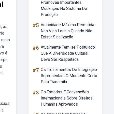
l
Promoveu Importantes
Mudanças No Sistema De
Produção
#5
Velocidade Máxima Permitida
l, as
Nas Vias Locais Quando Não
rio
Existir Sinalização
u mais
ara
#6
Atualmente Tem-se Postulado
ivo é
Que A Diversidade Cultural
Deve Ser Respeitada
orpo,
os
#7
Os Treinamentos De Integração
al
Representam O Momento Certo
Para Transmitir
#8
Os Tratados E Convenções
Internacionais Sobre Direitos
ícios.
Humanos Aprovados
 a