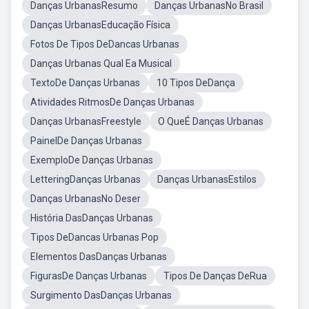
Danças UrbanasResumo
Danças UrbanasNo Brasil
Danças UrbanasEducação Física
Fotos De Tipos DeDancas Urbanas
Danças Urbanas Qual Ea Musical
TextoDe Danças Urbanas
10 Tipos DeDança
Atividades RitmosDe Danças Urbanas
Danças UrbanasFreestyle
O QueÉ Danças Urbanas
PainelDe Danças Urbanas
ExemploDe Danças Urbanas
LetteringDanças Urbanas
Danças UrbanasEstilos
Danças UrbanasNo Deser
História DasDanças Urbanas
Tipos DeDancas Urbanas Pop
Elementos DasDanças Urbanas
FigurasDe Danças Urbanas
Tipos De Danças DeRua
Surgimento DasDanças Urbanas