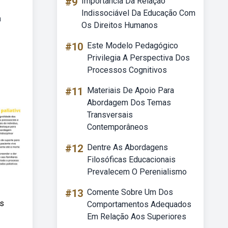
#9
Importância Da Relação
Indissociável Da Educação Com
à
Os Direitos Humanos
#10
Este Modelo Pedagógico
Privilegia A Perspectiva Dos
Processos Cognitivos
#11
Materiais De Apoio Para
Abordagem Dos Temas
Transversais
Contemporâneos
#12
Dentre As Abordagens
Filosóficas Educacionais
Prevalecem O Perenialismo
#13
Comente Sobre Um Dos
os
Comportamentos Adequados
Em Relação Aos Superiores