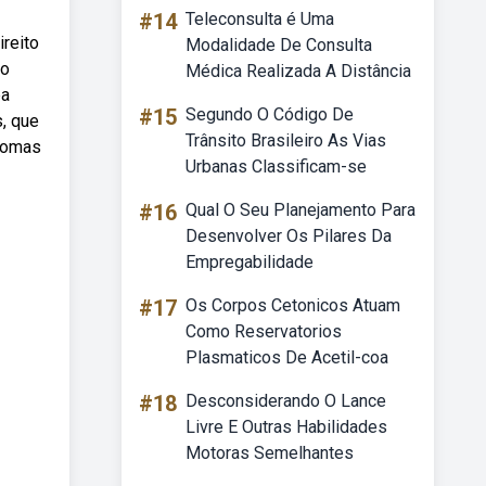
#14
Teleconsulta é Uma
ireito
Modalidade De Consulta
 o
Médica Realizada A Distância
ba
#15
Segundo O Código De
s, que
Trânsito Brasileiro As Vias
ntomas
Urbanas Classificam-se
#16
Qual O Seu Planejamento Para
Desenvolver Os Pilares Da
Empregabilidade
#17
Os Corpos Cetonicos Atuam
Como Reservatorios
Plasmaticos De Acetil-coa
#18
Desconsiderando O Lance
Livre E Outras Habilidades
Motoras Semelhantes