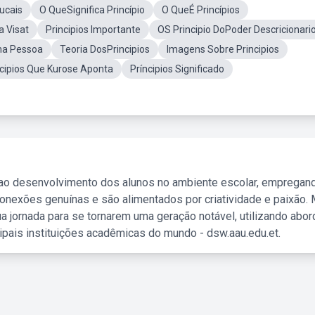
ucais
O QueSignifica Princípio
O QueÉ Princípios
a Visat
Principios Importante
OS Principio DoPoder Descricionari
ma Pessoa
Teoria DosPrincipios
Imagens Sobre Principios
cipios Que Kurose Aponta
Príncipios Significado
 ao desenvolvimento dos alunos no ambiente escolar, empregan
nexões genuínas e são alimentados por criatividade e paixão. 
a jornada para se tornarem uma geração notável, utilizando abo
ipais instituições acadêmicas do mundo - dsw.aau.edu.et.