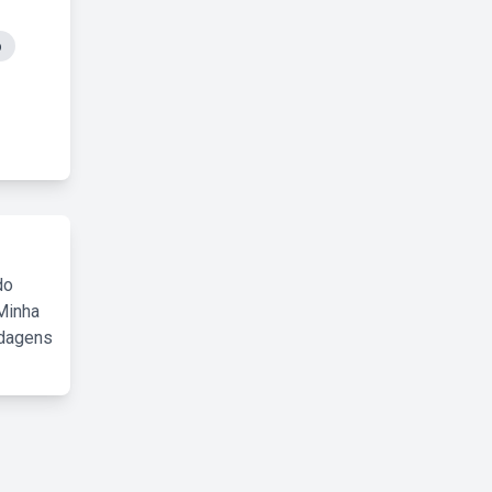
o
do
Minha
rdagens