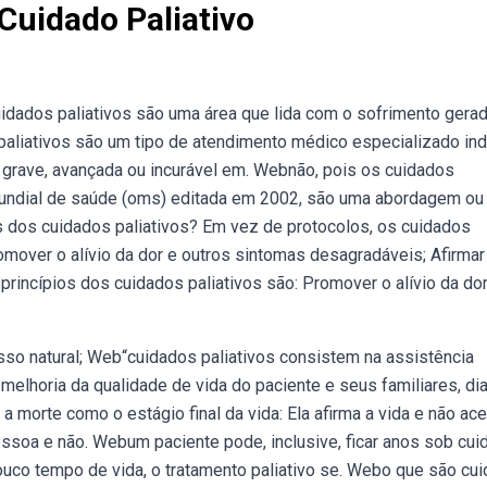
Cuidado Paliativo
idados paliativos são uma área que lida com o sofrimento gera
paliativos são um tipo de atendimento médico especializado in
 grave, avançada ou incurável em. Webnão, pois os cuidados
 mundial de saúde (oms) editada em 2002, são uma abordagem ou
s dos cuidados paliativos? Em vez de protocolos, os cuidados
mover o alívio da dor e outros sintomas desagradáveis; Afirmar
incípios dos cuidados paliativos são: Promover o alívio da dor
sso natural; Web“cuidados paliativos consistem na assistência
 melhoria da qualidade de vida do paciente e seus familiares, di
a morte como o estágio final da vida: Ela afirma a vida e não ace
essoa e não. Webum paciente pode, inclusive, ficar anos sob cu
pouco tempo de vida, o tratamento paliativo se. Webo que são cu