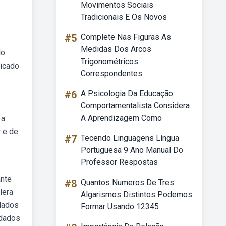
Movimentos Sociais
Tradicionais E Os Novos
#5
Complete Nas Figuras As
Medidas Dos Arcos
do
Trigonométricos
dicado
Correspondentes
#6
A Psicologia Da Educação
Comportamentalista Considera
A Aprendizagem Como
 a
 e de
#7
Tecendo Linguagens Língua
Portuguesa 9 Ano Manual Do
Professor Respostas
ante
#8
Quantos Numeros De Tres
lera
Algarismos Distintos Podemos
idados
Formar Usando 12345
idados