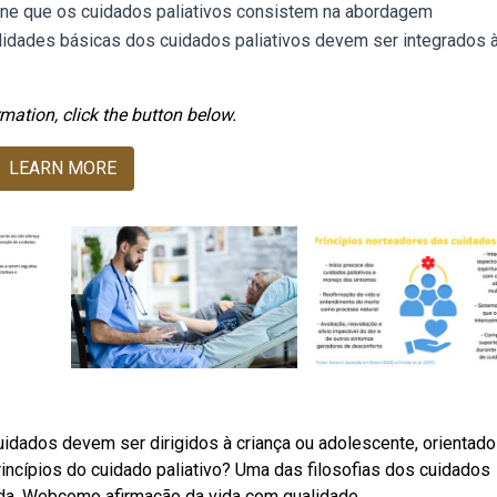
fine que os cuidados paliativos consistem na abordagem
bilidades básicas dos cuidados paliativos devem ser integrados 
mation, click the button below.
LEARN MORE
cuidados devem ser dirigidos à criança ou adolescente, orientad
rincípios do cuidado paliativo? Uma das filosofias dos cuidados
 vida. Webcomo afirmação da vida com qualidade.