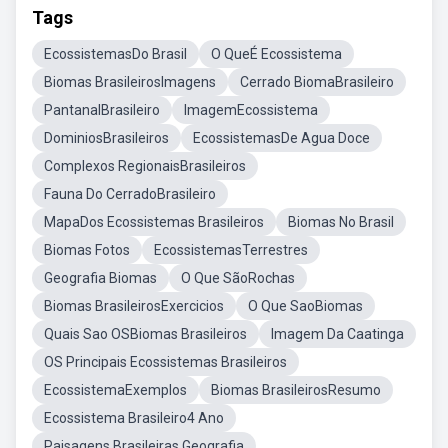
Tags
EcossistemasDo Brasil
O QueÉ Ecossistema
Biomas BrasileirosImagens
Cerrado BiomaBrasileiro
PantanalBrasileiro
ImagemEcossistema
DominiosBrasileiros
EcossistemasDe Agua Doce
Complexos RegionaisBrasileiros
Fauna Do CerradoBrasileiro
MapaDos Ecossistemas Brasileiros
Biomas No Brasil
Biomas Fotos
EcossistemasTerrestres
Geografia Biomas
O Que SãoRochas
Biomas BrasileirosExercicios
O Que SaoBiomas
Quais Sao OSBiomas Brasileiros
Imagem Da Caatinga
OS Principais Ecossistemas Brasileiros
EcossistemaExemplos
Biomas BrasileirosResumo
Ecossistema Brasileiro4 Ano
Paisagens Brasileiras Geografia