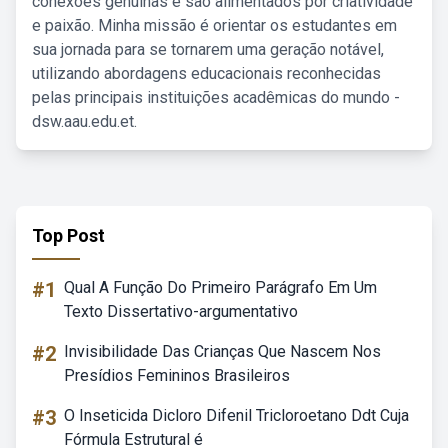
conexões genuínas e são alimentados por criatividade
e paixão. Minha missão é orientar os estudantes em
sua jornada para se tornarem uma geração notável,
utilizando abordagens educacionais reconhecidas
pelas principais instituições acadêmicas do mundo -
dsw.aau.edu.et.
Top Post
#1
Qual A Função Do Primeiro Parágrafo Em Um
Texto Dissertativo-argumentativo
#2
Invisibilidade Das Crianças Que Nascem Nos
Presídios Femininos Brasileiros
#3
O Inseticida Dicloro Difenil Tricloroetano Ddt Cuja
Fórmula Estrutural é