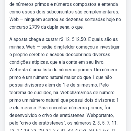
de números primos e números compostos e entenda
como esses dois subconjuntos são complementares.
Web — ninguém acertou as dezenas sorteadas hoje no
concurso 2709 da dupla sena. o que.
A aposta chega a custar r$ 12. 512,50. E quais são as
minhas. Web — sadie dingfelder começou a investigar
o próprio cérebro e acabou descobrindo diversas
condições atípicas, que ela conta em seu livro.
Webesta é uma lista de números primos. Um número
primo é um número natural maior do que 1 que não
possui divisores além de 1 e de si mesmo. Pelo
teorema de euclides, há. Webchamamos de número
primo um número natural que possui dois divisores: 1
e ele mesmo. Para encontrar números primos, foi
desenvolvido o crivo de eratóstenes. Webportanto,
pelo “crivo de eratóstenes”, os números 2, 3, 5, 7, 11,
13, 17, 19, 23, 29, 31, 37, 41, 43, 47,53, 59, 61, 67, 71,