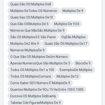
Quais São OS Múltiplos De8
Múltiplos DeTodos OS Números
Multiplos De 9
Quais Sao OS Multiplos De10
Quis São OSMutiplos De 5
Multiplos De 9 E4
Números Que NãoSão Múltiplos De 9
São OS Múltiplos3 E São Pares
OqSão Múltiplos
Multiplos De2 Ate 9
Quais São OS Múltiplos De17
Números MultiplusDe 9
O Que São OS Multiplos DeUm Número
Apenas NumerosQue São Multiplos De 3
BlocoDe 9
Todos OS Múltiplos De1 a 100
ExemplosDe Múltiplos
Todos OS MúltiplosComuns
Multiplos De12
Como Saber SEO Número É MúltiploDe 9
Quantos Multiplos De 9Ou 15 Ha Entre 100 E 1000
Escreva OS Multiplos DeBrainly
Tabelas Cde FigurasMultiplos De 9