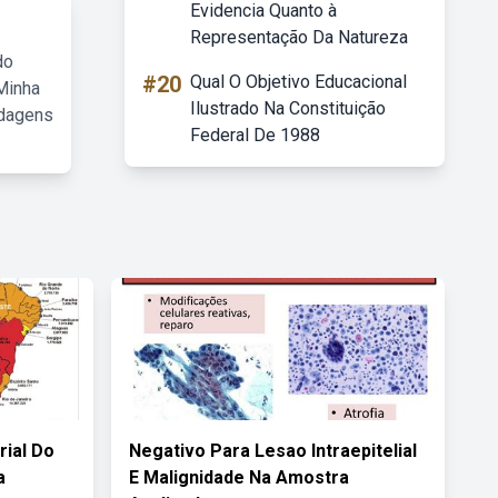
Evidencia Quanto à
Representação Da Natureza
do
#20
Qual O Objetivo Educacional
Minha
Ilustrado Na Constituição
rdagens
Federal De 1988
rial Do
Negativo Para Lesao Intraepitelial
a
E Malignidade Na Amostra