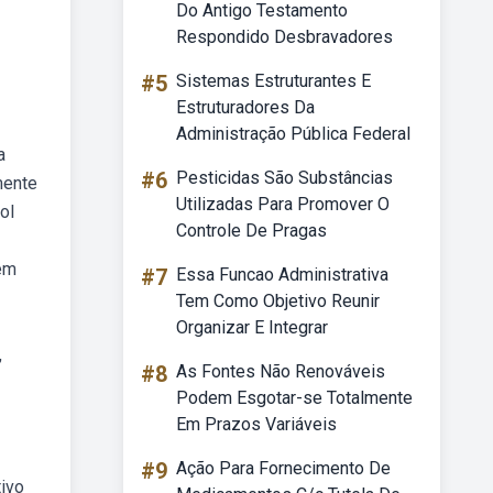
Do Antigo Testamento
Respondido Desbravadores
#5
Sistemas Estruturantes E
Estruturadores Da
Administração Pública Federal
a
#6
Pesticidas São Substâncias
mente
Utilizadas Para Promover O
ol
Controle De Pragas
 em
#7
Essa Funcao Administrativa
Tem Como Objetivo Reunir
Organizar E Integrar
,
#8
As Fontes Não Renováveis
Podem Esgotar-se Totalmente
Em Prazos Variáveis
#9
Ação Para Fornecimento De
ivo