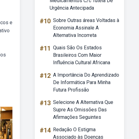
Medicamentos C/c Tutela De
Urgência Antecipada
#10
Sobre Outras áreas Voltadas à
icos e
Economia Assinale A
ativo
Alternativa Incorreta
#11
Quais São Os Estados
dos
Brasileiros Com Maior
Influência Cultural Africana
#12
A Importância Do Aprendizado
De Informática Para Minha
Futura Profissão
#13
Selecione A Alternativa Que
Supre As Omissões Das
Afirmações Seguintes
#14
Redação O Estigma
Associado às Doenças