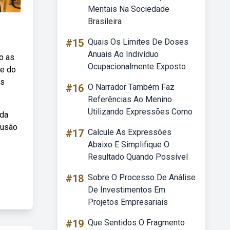
Mentais Na Sociedade
Brasileira
#15
Quais Os Limites De Doses
Anuais Ao Indivíduo
o as
Ocupacionalmente Exposto
se do
is
#16
O Narrador Também Faz
.
Referências Ao Menino
Utilizando Expressões Como
nda
lusão
#17
Calcule As Expressões
Abaixo E Simplifique O
Resultado Quando Possível
#18
Sobre O Processo De Análise
De Investimentos Em
Projetos Empresariais
#19
Que Sentidos O Fragmento