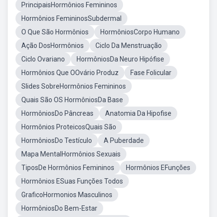
PrincipaisHormônios Femininos
Hormônios FemininosSubdermal
O Que São Hormônios
HormôniosCorpo Humano
Ação DosHormônios
Ciclo Da Menstruação
Ciclo Ovariano
HormôniosDa Neuro Hipófise
Hormônios Que OOvário Produz
Fase Folicular
Slides SobreHormônios Femininos
Quais São OS HormôniosDa Base
HormôniosDo Pâncreas
Anatomia Da Hipofise
Hormônios ProteicosQuais São
HormôniosDo Testículo
A Puberdade
Mapa MentalHormônios Sexuais
TiposDe Hormônios Femininos
Hormônios EFunções
Hormônios ESuas Funções Todos
GraficoHormonios Masculinos
HormôniosDo Bem-Estar