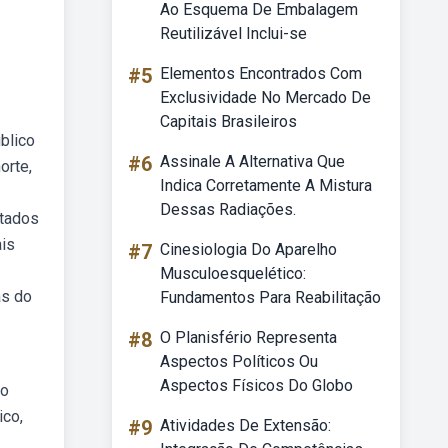
Ao Esquema De Embalagem
Reutilizável Inclui-se
#5
Elementos Encontrados Com
Exclusividade No Mercado De
Capitais Brasileiros
blico
#6
Assinale A Alternativa Que
orte,
Indica Corretamente A Mistura
Dessas Radiações.
stados
ais
#7
Cinesiologia Do Aparelho
Musculoesquelético:
as do
Fundamentos Para Reabilitação
#8
O Planisfério Representa
Aspectos Políticos Ou
Aspectos Físicos Do Globo
no
ico,
#9
Atividades De Extensão: