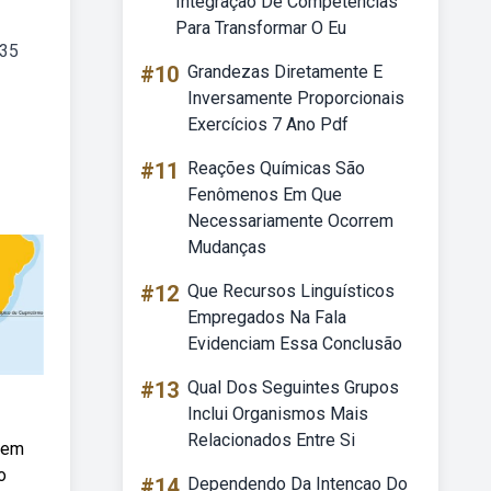
Integração De Competências
Para Transformar O Eu
 35
#10
Grandezas Diretamente E
Inversamente Proporcionais
Exercícios 7 Ano Pdf
#11
Reações Químicas São
Fenômenos Em Que
Necessariamente Ocorrem
Mudanças
#12
Que Recursos Linguísticos
Empregados Na Fala
Evidenciam Essa Conclusão
#13
Qual Dos Seguintes Grupos
Inclui Organismos Mais
Relacionados Entre Si
azem
o
#14
Dependendo Da Intencao Do