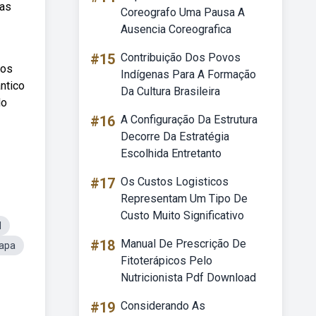
uas
Coreografo Uma Pausa A
Ausencia Coreografica
#15
Contribuição Dos Povos
dos
Indígenas Para A Formação
ntico
Da Cultura Brasileira
do
#16
A Configuração Da Estrutura
Decorre Da Estratégia
Escolhida Entretanto
#17
Os Custos Logisticos
Representam Um Tipo De
Custo Muito Significativo
l
#18
Manual De Prescrição De
Mapa
Fitoterápicos Pelo
Nutricionista Pdf Download
#19
Considerando As