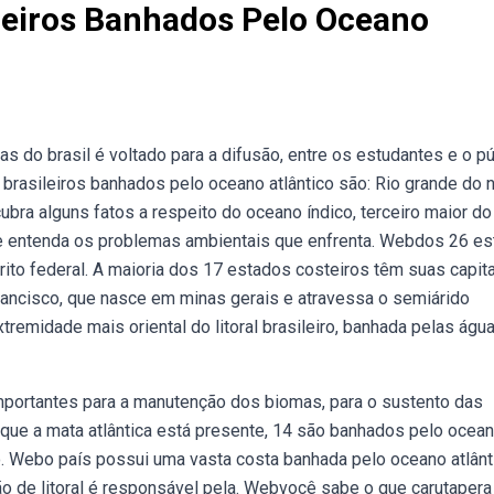
leiros Banhados Pelo Oceano
s do brasil é voltado para a difusão, entre os estudantes e o pú
brasileiros banhados pelo oceano atlântico são: Rio grande do n
cubra alguns fatos a respeito do oceano índico, terceiro maior do
, e entenda os problemas ambientais que enfrenta. Webdos 26 e
rito federal. A maioria dos 17 estados costeiros têm suas capit
francisco, que nasce em minas gerais e atravessa o semiárido
tremidade mais oriental do litoral brasileiro, banhada pelas águ
 importantes para a manutenção dos biomas, para o sustento das
ue a mata atlântica está presente, 14 são banhados pelo ocea
são. Webo país possui uma vasta costa banhada pelo oceano atlânt
o de litoral é responsável pela. Webvocê sabe o que carutapera