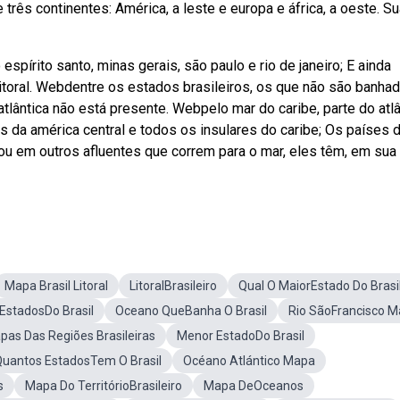
três continentes: América, a leste e europa e áfrica, a oeste. S
pírito santo, minas gerais, são paulo e rio de janeiro; E ainda
litoral. Webdentre os estados brasileiros, os que não são banha
tlântica não está presente. Webpelo mar do caribe, parte do atlâ
s da américa central e todos os insulares do caribe; Os países 
ou em outros afluentes que correm para o mar, eles têm, em sua
Mapa Brasil Litoral
LitoralBrasileiro
Qual O MaiorEstado Do Brasi
EstadosDo Brasil
Oceano QueBanha O Brasil
Rio SãoFrancisco 
pas Das Regiões Brasileiras
Menor EstadoDo Brasil
uantos EstadosTem O Brasil
Océano Atlántico Mapa
s
Mapa Do TerritórioBrasileiro
Mapa DeOceanos