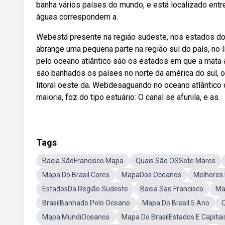
banha vários países do mundo, e está localizado entre 
águas correspondem a.
Webestá presente na região sudeste, nos estados do es
abrange uma pequena parte na região sul do país, no 
pelo oceano atlântico são os estados em que a mata a
são banhados os países no norte da américa do sul, o
litoral oeste da. Webdesaguando no oceano atlântico 
maioria, foz do tipo estuário: O canal se afunila, e as.
Tags
Bacia SãoFrancisco Mapa
Quais São OSSete Mares
Mapa Do Brasil Cores
MapaDos Oceanos
Melhores 
EstadosDa Região Sudeste
Bacia Sao Francisco
Ma
BrasilBanhado Pelo Oceano
Mapa Do Brasil 5 Ano
Q
Mapa MundiOceanos
Mapa Do BrasilEstados E Capitai