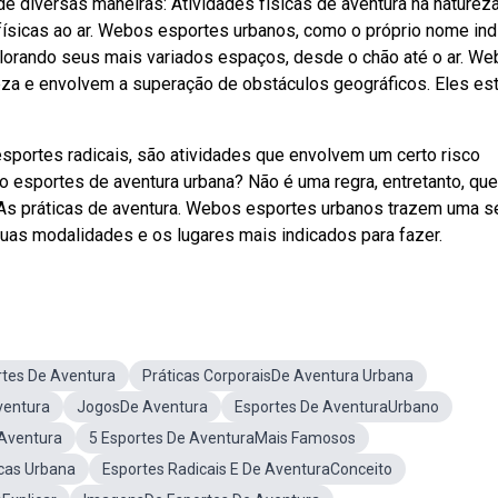
diversas maneiras: Atividades físicas de aventura na natureza
 físicas ao ar. Webos esportes urbanos, como o próprio nome ind
xplorando seus mais variados espaços, desde o chão até o ar. W
eza e envolvem a superação de obstáculos geográficos. Eles es
ortes radicais, são atividades que envolvem um certo risco
esportes de aventura urbana? Não é uma regra, entretanto, que
As práticas de aventura. Webos esportes urbanos trazem uma s
suas modalidades e os lugares mais indicados para fazer.
rtes De Aventura
Práticas CorporaisDe Aventura Urbana
ventura
JogosDe Aventura
Esportes De AventuraUrbano
 Aventura
5 Esportes De AventuraMais Famosos
icas Urbana
Esportes Radicais E De AventuraConceito