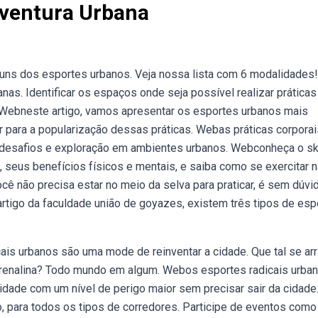
Aventura Urbana
alguns dos esportes urbanos. Veja nossa lista com 6 modalidades!
as. Identificar os espaços onde seja possível realizar práticas
. Webneste artigo, vamos apresentar os esportes urbanos mais
para a popularização dessas práticas. Webas práticas corporai
m desafios e exploração em ambientes urbanos. Webconheça o sk
s, seus benefícios físicos e mentais, e saiba como se exercitar 
cê não precisa estar no meio da selva para praticar, é sem dúvi
 artigo da faculdade união de goyazes, existem três tipos de esp
ais urbanos são uma mode de reinventar a cidade. Que tal se arr
drenalina? Todo mundo em algum. Webos esportes radicais urba
idade com um nível de perigo maior sem precisar sair da cidade
o, para todos os tipos de corredores. Participe de eventos como