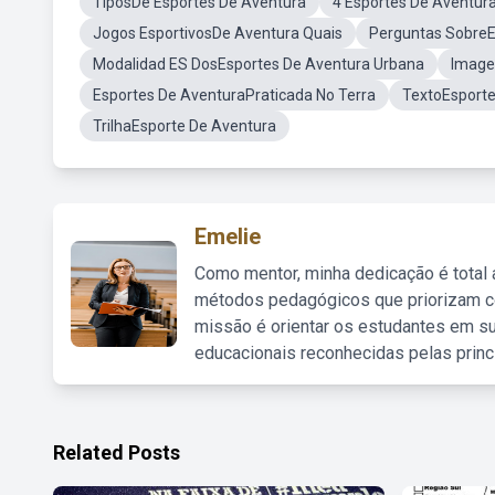
TiposDe Esportes De Aventura
4 Esportes De Aventura
Jogos EsportivosDe Aventura Quais
Perguntas SobreE
Modalidad ES DosEsportes De Aventura Urbana
Image
Esportes De AventuraPraticada No Terra
TextoEsporte
TrilhaEsporte De Aventura
Emelie
Como mentor, minha dedicação é total
métodos pedagógicos que priorizam co
missão é orientar os estudantes em su
educacionais reconhecidas pelas princ
Related Posts