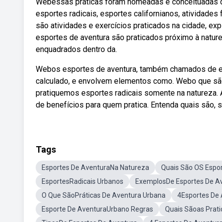
Webessas práticas foram nomeadas e conceituadas de 
esportes radicais, esportes californianos, atividades
são atividades e exercícios praticados na cidade, e
esportes de aventura são praticados próximo à natur
enquadrados dentro da.
Webos esportes de aventura, também chamados de esp
calculado, e envolvem elementos como. Webo que são 
pratiquemos esportes radicais somente na natureza. 
de benefícios para quem pratica. Entenda quais são, 
Tags
Esportes De AventuraNa Natureza
Quais São OS Espo
EsportesRadicais Urbanos
ExemplosDe Esportes De A
O Que SãoPráticas De Aventura Urbana
4Esportes De
Esporte De AventuraUrbano Regras
Quais Sãoas Prat