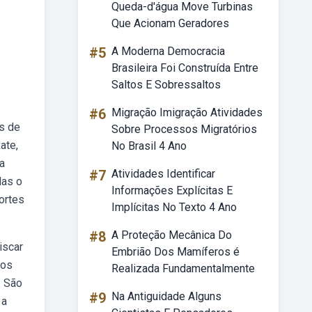
Queda-d'água Move Turbinas
Que Acionam Geradores
#5
A Moderna Democracia
Brasileira Foi Construída Entre
Saltos E Sobressaltos
#6
Migração Imigração Atividades
s de
Sobre Processos Migratórios
ate,
No Brasil 4 Ano
na
#7
Atividades Identificar
das o
Informações Explícitas E
ortes
Implícitas No Texto 4 Ano
#8
A Proteção Mecânica Do
iscar
Embrião Dos Mamíferos é
nos
Realizada Fundamentalmente
. São
#9
Na Antiguidade Alguns
 a