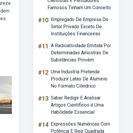
Cientistas E Pensadores
ureza
Famosos Tinham Um Conceito
podem
tes
#10
Empregado De Empresa Do
Setor Privado Exceto De
Instituições Financeiras
#11
A Radioatividade Emitida Por
Determinadas Amostras De
Substâncias Provém
#12
Uma Industria Pretende
Produzir Latas De Aluminio
No Formato Cilindrico
#13
Saber Redigir E Analisar
Artigos Científicos é Uma
Habilidade Essencial
#14
Expressões Numéricas Com
Potência E Raiz Quadrada