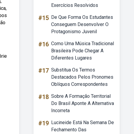
,
Exercícios Resolvidos
ica,
ebos
#15
De Que Forma Os Estudantes
tão
Conseguem Desenvolver O
Protagonismo Juvenil
#16
Como Uma Música Tradicional
Brasileira Pode Chegar A
érie
Diferentes Lugares
#17
Substitua Os Termos
Destacados Pelos Pronomes
Oblíquos Correspondentes
#18
Sobre A Formação Territorial
Do Brasil Aponte A Alternativa
Incorreta
#19
Lucineide Está Na Semana De
Fechamento Das