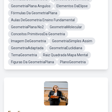
GeometriaPlana Angulos
Elementos DaElipse
Fórmulas Da GeometriaPlana
Aulas DeGeometria Ensino Fundamental
GeometriaPlana No2
GeometriaMolecular
Conceitos PrimitivosDa Geometria
Imagem DeGeometria
GeometriaSimples Assim
GeometriaAdaptada
GeometriaEuclidiana
TemaGeometria
Raiz Quadrada Mapa Mental
Figuras Da GeometriaPlana
PlanoGeometria