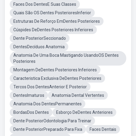
Faces Dos DentesE Suas Classes
Quais São OS Dentes PosterioresInferior
Estruturas De Reforço EmDentes Posteriores
Cúspides DeDentes Posteriores Inferiores
Dente PosteriorSeccionado
DentesDecíduos Anatomia
Anatomia De Uma Boca Mastigando UsandoOS Dentes
Posteriores
Montagem DeDentes Posteriores Inferiores
Caracteristica Exclusiva DeDentes Posteriores
Tercos Dos DentesAnterior E Posterior
DentesImaturos
Anatomia Dental Vertentes
Anatomia Dos DentesPermanentes
BordasDos Dentes
Esborço DeDentes Anteriores
Dente PosteriorOdontologia Para Treinar
Dente PosteriorPreparado Para Fixa
Faces Dentais