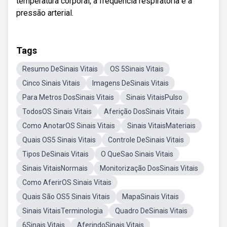
temperatura corporal, a frequência respiratória e a
pressão arterial.
Tags
Resumo DeSinais Vitais
OS 5Sinais Vitais
Cinco Sinais Vitais
Imagens DeSinais Vitais
Para Metros DosSinais Vitais
Sinais VitaisPulso
TodosOS Sinais Vitais
Aferição DosSinais Vitais
Como AnotarOS Sinais Vitais
Sinais VitaisMateriais
Quais OS5 Sinais Vitais
Controle DeSinais Vitais
Tipos DeSinais Vitais
O QueSao Sinais Vitais
Sinais VitaisNormais
Monitorização DosSinais Vitais
Como AferirOS Sinais Vitais
Quais São OS5 Sinais Vitais
MapaSinais Vitais
Sinais VitaisTerminologia
Quadro DeSinais Vitais
6Sinais Vitais
AferindoSinais Vitais