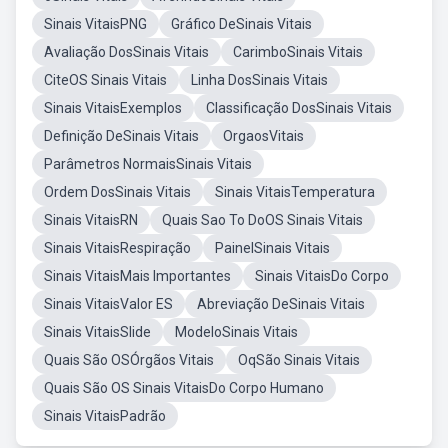
Sinais VitaisPNG
Gráfico DeSinais Vitais
Avaliação DosSinais Vitais
CarimboSinais Vitais
CiteOS Sinais Vitais
Linha DosSinais Vitais
Sinais VitaisExemplos
Classificação DosSinais Vitais
Definição DeSinais Vitais
OrgaosVitais
Parâmetros NormaisSinais Vitais
Ordem DosSinais Vitais
Sinais VitaisTemperatura
Sinais VitaisRN
Quais Sao To DoOS Sinais Vitais
Sinais VitaisRespiração
PainelSinais Vitais
Sinais VitaisMais Importantes
Sinais VitaisDo Corpo
Sinais VitaisValor ES
Abreviação DeSinais Vitais
Sinais VitaisSlide
ModeloSinais Vitais
Quais São OSÓrgãos Vitais
OqSão Sinais Vitais
Quais São OS Sinais VitaisDo Corpo Humano
Sinais VitaisPadrão