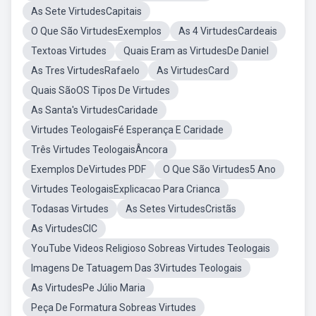
As Sete VirtudesCapitais
O Que São VirtudesExemplos
As 4 VirtudesCardeais
Textoas Virtudes
Quais Eram as VirtudesDe Daniel
As Tres VirtudesRafaelo
As VirtudesCard
Quais SãoOS Tipos De Virtudes
As Santa's VirtudesCaridade
Virtudes TeologaisFé Esperança E Caridade
Três Virtudes TeologaisÂncora
Exemplos DeVirtudes PDF
O Que São Virtudes5 Ano
Virtudes TeologaisExplicacao Para Crianca
Todasas Virtudes
As Setes VirtudesCristãs
As VirtudesCIC
YouTube Videos Religioso Sobreas Virtudes Teologais
Imagens De Tatuagem Das 3Virtudes Teologais
As VirtudesPe Júlio Maria
Peça De Formatura Sobreas Virtudes