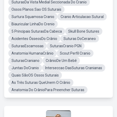
SuturasDa Vista Medial Seccionada Do Cranio
Ossos Planos Sao OS Suturais
Surtura Squamosa Cranio
Cranio Articulacao Sutural
Biauricular LinhaDo Crenio
5 Principais SuturasDa Cabeca
Skull Bone Sutures
Acidentes ÓsseosDo Crânio
Suturas DoCeraneo
SuturasEscamosas
SuturasCranio PGN
Anatomia HumanaCrânio
Scout Perfil Cranio
SuturasCraniano
CrânioDe Um Bebê
Juntas DoCranio
Interseccao DasSuturas Cranianas
Quais SãoOS Ossos Suturais
As Três Suturas QueUnem O Crânio
Anatomia Do CrânioPara Preencher Suturas