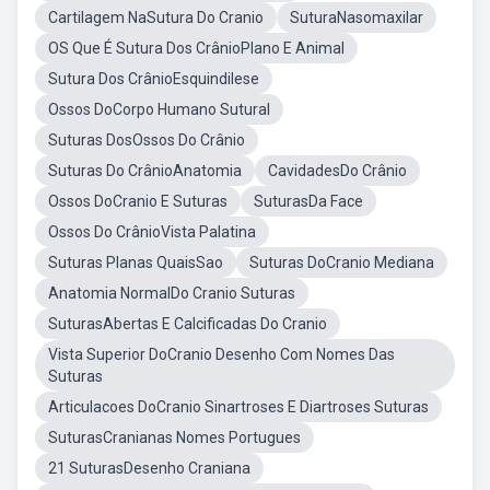
Cartilagem NaSutura Do Cranio
SuturaNasomaxilar
OS Que É Sutura Dos CrânioPlano E Animal
Sutura Dos CrânioEsquindilese
Ossos DoCorpo Humano Sutural
Suturas DosOssos Do Crânio
Suturas Do CrânioAnatomia
CavidadesDo Crânio
Ossos DoCranio E Suturas
SuturasDa Face
Ossos Do CrânioVista Palatina
Suturas Planas QuaisSao
Suturas DoCranio Mediana
Anatomia NormalDo Cranio Suturas
SuturasAbertas E Calcificadas Do Cranio
Vista Superior DoCranio Desenho Com Nomes Das
Suturas
Articulacoes DoCranio Sinartroses E Diartroses Suturas
SuturasCranianas Nomes Portugues
21 SuturasDesenho Craniana