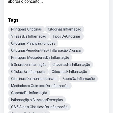
aborda o conceito ...
Tags
Principais Citocinas
Citocinas Inflamação
5 FasesDa Inflamação
Tipos DeCitocinas
Citocinas PrincipaisFunções
CitocinasPeriodontites+ Inflamação Cronica
Principais MediadoresDa Inflamação
5 SinaisDa Inflamação
CitocinasNa Inflamação
CélulasDa Inflamação
CitocinasE Inflamação
Citocinas DaImunidade Inata
FasesDa Inflamação
Mediadores QuímicosDa Inflamação
CascataDa Inflamação
Inflamaçãp a CitocinasExemplos
OS 5 Sinais ClássicosDa Inflamação