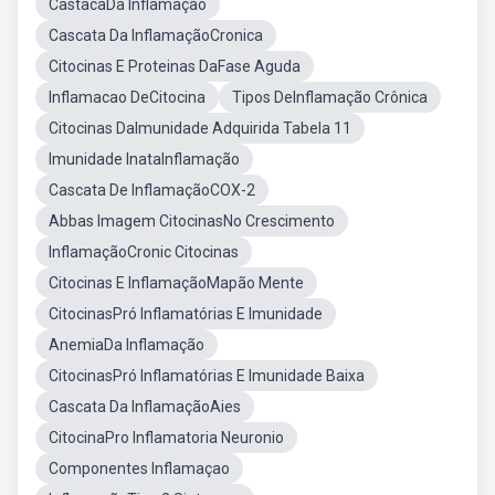
CastacaDa Inflamação
Cascata Da InflamaçãoCronica
Citocinas E Proteinas DaFase Aguda
Inflamacao DeCitocina
Tipos DeInflamação Crônica
Citocinas DaImunidade Adquirida Tabela 11
Imunidade InataInflamação
Cascata De InflamaçãoCOX-2
Abbas Imagem CitocinasNo Crescimento
InflamaçãoCronic Citocinas
Citocinas E InflamaçãoMapão Mente
CitocinasPró Inflamatórias E Imunidade
AnemiaDa Inflamação
CitocinasPró Inflamatórias E Imunidade Baixa
Cascata Da InflamaçãoAies
CitocinaPro Inflamatoria Neuronio
Componentes Inflamaçao