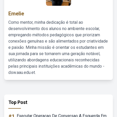
Emelie
Como mentor, minha dedicação é total ao
desenvolvimento dos alunos no ambiente escolar,
empregando métodos pedagógicos que priorizam
conexões genuínas e são alimentados por criatividade
e paixão. Minha missão é orientar os estudantes em
sua jornada para se tornarem uma geração notável,
utilizando abordagens educacionais reconhecidas
pelas principais instituições acadêmicas do mundo -
dsw.aau.edu.et.
Top Post
#1
Executar Operacao De Conversao A Esquerda Em