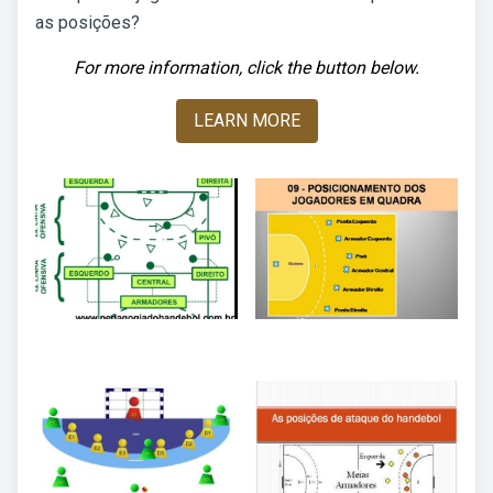
as posições?
For more information, click the button below.
LEARN MORE