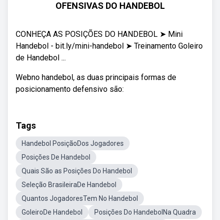
OFENSIVAS DO HANDEBOL
CONHEÇA AS POSIÇÕES DO HANDEBOL ➤ Mini
Handebol - bit.ly/mini-handebol ➤ Treinamento Goleiro
de Handebol ...
Webno handebol, as duas principais formas de
posicionamento defensivo são:
Tags
Handebol PosiçãoDos Jogadores
Posições De Handebol
Quais São as Posições Do Handebol
Seleção BrasileiraDe Handebol
Quantos JogadoresTem No Handebol
GoleiroDe Handebol
Posições Do HandebolNa Quadra