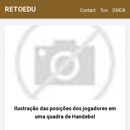
RETOEDU
Contact
Tos
DMCA
Ilustração das posições dos jogadores em
uma quadra de Handebol