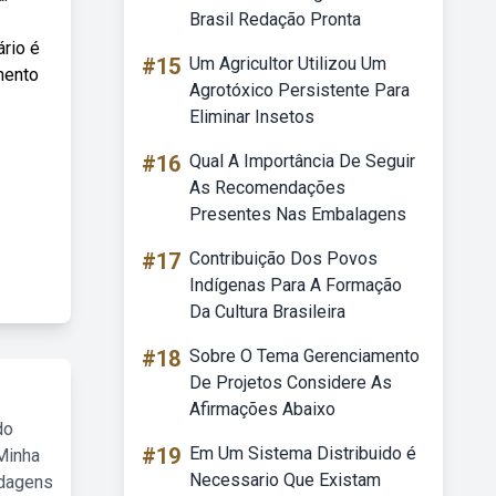
Brasil Redação Pronta
rio é
#15
Um Agricultor Utilizou Um
mento
Agrotóxico Persistente Para
Eliminar Insetos
#16
Qual A Importância De Seguir
As Recomendações
Presentes Nas Embalagens
#17
Contribuição Dos Povos
Indígenas Para A Formação
Da Cultura Brasileira
#18
Sobre O Tema Gerenciamento
De Projetos Considere As
Afirmações Abaixo
do
#19
Em Um Sistema Distribuido é
Minha
Necessario Que Existam
rdagens