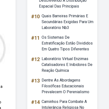
Descrevendo A Distribuição
Espacial Das Principais
#10
Quais Barreiras Primárias E
Secundárias Exigidas Para Um
Laboratório Nb3
#11
Os Sistemas De
Estratificação Estão Divididos
Em Quatro Tipos Diferentes
#12
Laboratório Virtual Enzimas
Catalisadores E Inibidores De
Reação Química
#13
Dentre As Abordagens
Filosóficas Educacionais
 a
Prevalecem O Perenialismo
#14
Caminhos Para Combate A
o
Intolerância Religiosa No
.