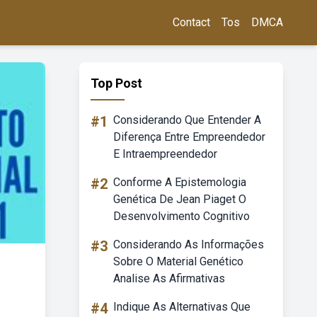
Contact
Tos
DMCA
Top Post
#1
Considerando Que Entender A
Diferença Entre Empreendedor
E Intraempreendedor
#2
Conforme A Epistemologia
Genética De Jean Piaget O
Desenvolvimento Cognitivo
#3
Considerando As Informações
Sobre O Material Genético
Analise As Afirmativas
#4
Indique As Alternativas Que