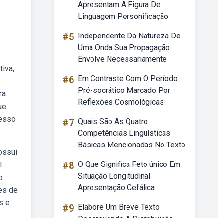
Apresentam A Figura De
Linguagem Personificação
#5
Independente Da Natureza De
Uma Onda Sua Propagação
Envolve Necessariamente
tiva,
#6
Em Contraste Com O Período
Pré-socrático Marcado Por
ra
Reflexões Cosmológicas
ue
cesso
#7
Quais São As Quatro
Competências Linguísticas
Básicas Mencionadas No Texto
ossui
#8
O Que Significa Feto único Em
l
Situação Longitudinal
o
Apresentação Cefálica
es de.
s e
#9
Elabore Um Breve Texto