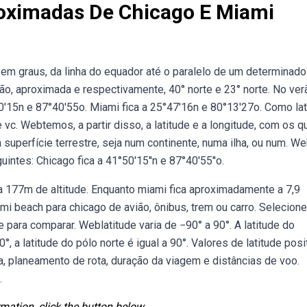
roximadas De Chicago E Miami
 em graus, da linha do equador até o paralelo de um determinado 
são, aproximada e respectivamente, 40° norte e 23° norte. No ver
50'15n e 87°40'55o. Miami fica a 25°47'16n e 80°13'27o. Como lat
 vc. Webtemos, a partir disso, a latitude e a longitude, com os q
 superfície terrestre, seja num continente, numa ilha, ou num. W
ntes: Chicago fica a 41°50'15''n e 87°40'55''o.
a 177m de altitude. Enquanto miami fica aproximadamente a 7,9
mi beach para chicago de avião, ônibus, trem ou carro. Selecion
para comparar. Weblatitude varia de −90° a 90°. A latitude do
0°, a latitude do pólo norte é igual a 90°. Valores de latitude posi
, planeamento de rota, duração da viagem e distâncias de voo.
.
mation, click the button below.