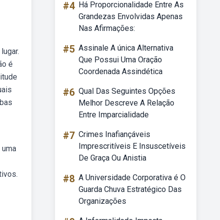
#4
Há Proporcionalidade Entre As
Grandezas Envolvidas Apenas
Nas Afirmações:
#5
Assinale A única Alternativa
lugar.
Que Possui Uma Oração
ão é
Coordenada Assindética
itude
uais
#6
Qual Das Seguintes Opções
ebas
Melhor Descreve A Relação
Entre Imparcialidade
#7
Crimes Inafiançáveis
Imprescritíveis E Insuscetíveis
e uma
De Graça Ou Anistia
tivos.
#8
A Universidade Corporativa é O
Guarda Chuva Estratégico Das
Organizações