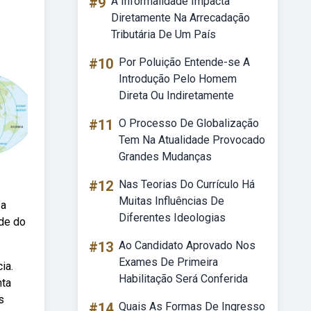
#9
A Informalidade Impacta
Diretamente Na Arrecadação
Tributária De Um País
#10
Por Poluição Entende-se A
Introdução Pelo Homem
Direta Ou Indiretamente
#11
O Processo De Globalização
Tem Na Atualidade Provocado
Grandes Mudanças
#12
Nas Teorias Do Currículo Há
Muitas Influências De
 a
Diferentes Ideologias
ude do
#13
Ao Candidato Aprovado Nos
Exames De Primeira
ia.
Habilitação Será Conferida
nta
s
#14
Quais As Formas De Ingresso