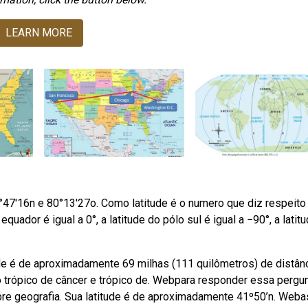
LEARN MORE
5°47'16n e 80°13'27o. Como latitude é o numero que diz respeito
equador é igual a 0°, a latitude do pólo sul é igual a −90°, a latit
ude é de aproximadamente 69 milhas (111 quilômetros) de distânc
o trópico de câncer e trópico de. Webpara responder essa pergu
e geografia. Sua latitude é de aproximadamente 41º50’n. Weba