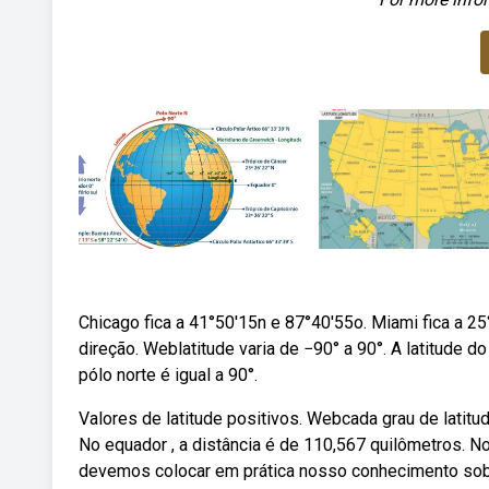
Chicago fica a 41°50'15n e 87°40'55o. Miami fica a 2
direção. Weblatitude varia de −90° a 90°. A latitude do 
pólo norte é igual a 90°.
Valores de latitude positivos. Webcada grau de latit
No equador , a distância é de 110,567 quilômetros. N
devemos colocar em prática nosso conhecimento sobr