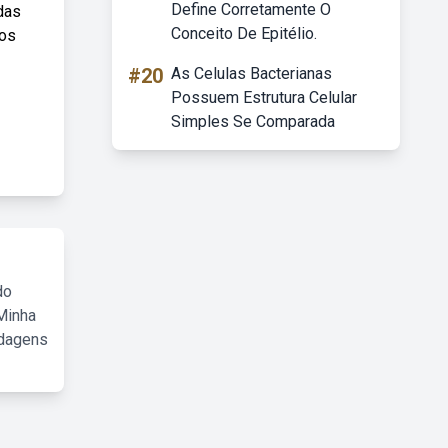
Define Corretamente O
das
Conceito De Epitélio.
ios
#20
As Celulas Bacterianas
Possuem Estrutura Celular
Simples Se Comparada
do
Minha
rdagens