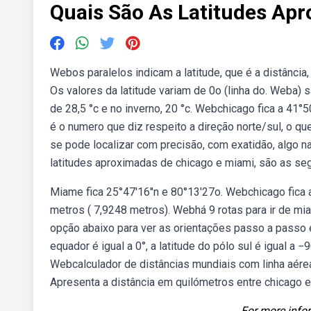
Quais São As Latitudes Ap
Webos paralelos indicam a latitude, que é a distância,
Os valores da latitude variam de 0o (linha do. Weba) 
de 28,5 °c e no inverno, 20 °c. Webchicago fica a 41°
é o numero que diz respeito a direção norte/sul, o que
se pode localizar com precisão, com exatidão, algo na
latitudes aproximadas de chicago e miami, são as segui
Miame fica 25°47'16''n e 80°13'27o. Webchicago fica 
metros ( 7,9248 metros). Webhá 9 rotas para ir de mia
opção abaixo para ver as orientações passo a passo e 
equador é igual a 0°, a latitude do pólo sul é igual a −9
Webcalculador de distâncias mundiais com linha aérea
Apresenta a distância em quilómetros entre chicago e
For more infor