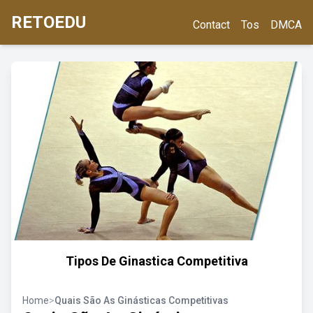
RETOEDU
Contact
Tos
DMCA
Tipos De Ginastica Competitiva
Home
>
Quais São As Ginásticas Competitivas