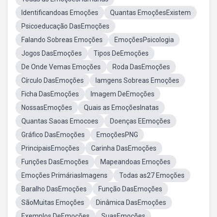
Identificandoas Emoções
Quantas EmoçõesExistem
Psicoeducação DasEmoções
Falando Sobreas Emoções
EmoçõesPsicologia
Jogos DasEmoções
Tipos DeEmoções
De Onde Vemas Emoções
Roda DasEmoções
Círculo DasEmoções
Iamgens Sobreas Emoções
Ficha DasEmoções
Imagem DeEmoções
NossasEmoções
Quais as EmoçõesInatas
Quantas Saoas Emocoes
Doenças EEmoções
Gráfico DasEmoções
EmoçõesPNG
PrincipaisEmoções
Carinha DasEmoções
Funções DasEmoções
Mapeandoas Emoções
Emoções PrimáriasImagens
Todas as27 Emoções
Baralho DasEmoções
Função DasEmoções
SãoMuitas Emoções
Dinâmica DasEmoções
Exemplos DeEmoções
SuasEmoções