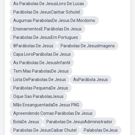
As Parabolas De JesusLivro De Lucas
Parábolas De JesusCairbar Schutel
Augumas ParabolasDe Jesus De Mordomo
EnsinamentosE Parábolas De Jesus
Parabolas De JesusEm Portugues
8Parábolas De Jesus
Parabolas De JesusImagens
Capa LivroParábolas De Jesus
As Parábolas De JesusInfantil
Tem Mas ParabolasDe Jesus
Lista DeParabolas De Jesus
AsParábola Jesus
Parábolas PequenaDe Jesus
Oque Sao ParabolasJesus
Mão EnsanguentadaDe Jesus PNG
Apreendendo Comas Parábolas De Jesus
BolaDe Jesus
Parabolas De JesusAdiministrador
Parabolas De JesusCaibar Chutel
Palabolas DeJeus