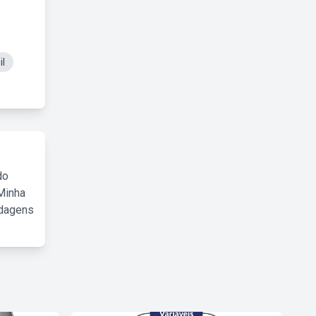
il
do
Minha
rdagens