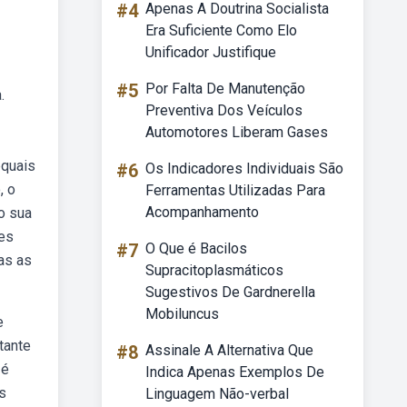
#4
Apenas A Doutrina Socialista
Era Suficiente Como Elo
Unificador Justifique
#5
Por Falta De Manutenção
.
Preventiva Dos Veículos
Automotores Liberam Gases
bquais
#6
Os Indicadores Individuais São
, o
Ferramentas Utilizadas Para
Acompanhamento
o sua
zes
#7
O Que é Bacilos
as as
Supracitoplasmáticos
Sugestivos De Gardnerella
Mobiluncus
e
tante
#8
Assinale A Alternativa Que
 é
Indica Apenas Exemplos De
s
Linguagem Não-verbal