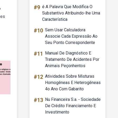
#9
é A Palavra Que Modifica O
?
Substantivo Atribuindo-lhe Uma
ões
Característica
#10
Sem Usar Calculadora
Associe Cada Expressão Ao
Seu Ponto Correspondente
#11
Manual De Diagnóstico E
Tratamento De Acidentes Por
Animais Peçonhentos
#12
Atividades Sobre Misturas
Homogêneas E Heterogêneas
4o Ano Com Gabarito
#13
Nu Financeira S.a. - Sociedade
De Crédito Financiamento E
Investimento