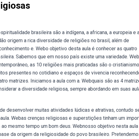
igiosas
ritualidade brasileira são a indígena, a africana, a europeia e a
ão origem a rica diversidade de religiões no brasil, além de
 conhecimento e. Webo objetivo desta aula é conhecer as quatro
brasileira. Sabemos que em nosso país existe uma variedade. We
emporâneo, as 10 religiões mais praticadas são o cristianismo
ritos presentes no cotidiano e espaços de vivencia reconhecend
atro matrizes. Iniciamos a aula com a. Webquais são as 4 matri
onsiderar a diversidade religiosa, sempre abordando em suas aul
 desenvolver muitas atividades lúdicas e atrativas, contudo s
e aula. Webas crenças religiosas e superstições tinham um impor
iam ao mesmo tempo um bom deus. Webnosso objetivo nesta aula
base da origem da religiosidade do povo brasileiro. Pretendemo