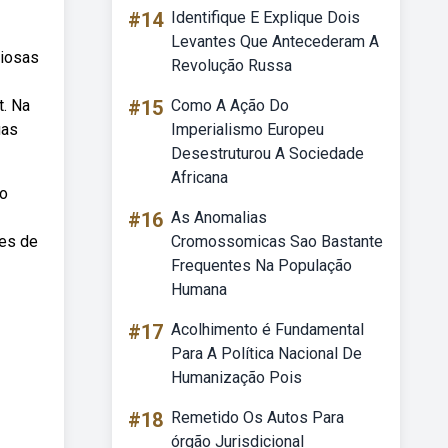
#14
Identifique E Explique Dois
Levantes Que Antecederam A
giosas
Revolução Russa
t. Na
#15
Como A Ação Do
uas
Imperialismo Europeu
Desestruturou A Sociedade
Africana
no
#16
As Anomalias
zes de
Cromossomicas Sao Bastante
Frequentes Na População
Humana
#17
Acolhimento é Fundamental
Para A Política Nacional De
Humanização Pois
#18
Remetido Os Autos Para
órgão Jurisdicional