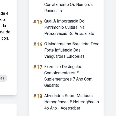
Corretamente Os Números
Racionais
ade é
a é
#15
Qual A Importância Do
dada
Patrimônio Cultural Na
ade de
Preservação Do Artesanato
icos.
#16
O Modernismo Brasileiro Teve
Forte Influência Das
Vanguardas Europeias
#17
Exercício De ângulos
Complementares E
nas
Suplementares 7 Ano Com
Gabarito
#18
Atividades Sobre Misturas
Homogêneas E Heterogêneas
4o Ano - Acessaber