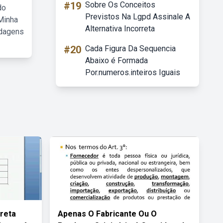
#19
Sobre Os Conceitos
do
Previstos Na Lgpd Assinale A
Minha
Alternativa Incorreta
rdagens
#20
Cada Figura Da Sequencia
Abaixo é Formada
Por.numeros.inteiros Iguais
rreta
Apenas O Fabricante Ou O