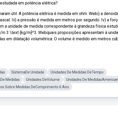
estudada em potência elétrica?
haram útil. A potência elétrica é medida em ohm. Webi) a densid
scal. Iii) a pressão é medida em metros por segundo. Iv) a forç
 a unidade de medida correspondente à grandeza física estu
g/m 3 \text {kg/m}^3. Webquais proposições apresentam à unid
as em dilatação volumétrica: O volume é medido em metros cúb
das
SistemaDe Unidade
Unidades De Medidas DeTempo
 De Medidas
Unidades DeVolume
Unidades De MedidasAmerica
cios Sobre Medidas DeComprimento 6 Ano