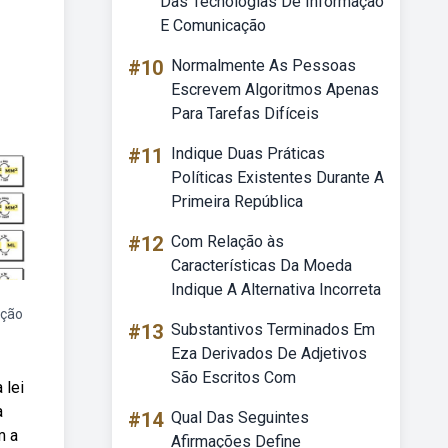
Das Tecnologias De Informação
E Comunicação
#10
Normalmente As Pessoas
Escrevem Algoritmos Apenas
Para Tarefas Difíceis
#11
Indique Duas Práticas
Políticas Existentes Durante A
Primeira República
#12
Com Relação às
Características Da Moeda
Indique A Alternativa Incorreta
ação
#13
Substantivos Terminados Em
Eza Derivados De Adjetivos
São Escritos Com
 lei
a
#14
Qual Das Seguintes
m a
Afirmações Define