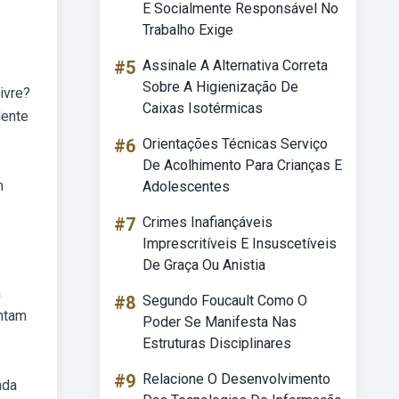
E Socialmente Responsável No
Trabalho Exige
#5
Assinale A Alternativa Correta
Sobre A Higienização De
ivre?
Caixas Isotérmicas
dente
#6
Orientações Técnicas Serviço
De Acolhimento Para Crianças E
m
Adolescentes
#7
Crimes Inafiançáveis
Imprescritíveis E Insuscetíveis
De Graça Ou Anistia
a
#8
Segundo Foucault Como O
entam
Poder Se Manifesta Nas
Estruturas Disciplinares
#9
Relacione O Desenvolvimento
ada