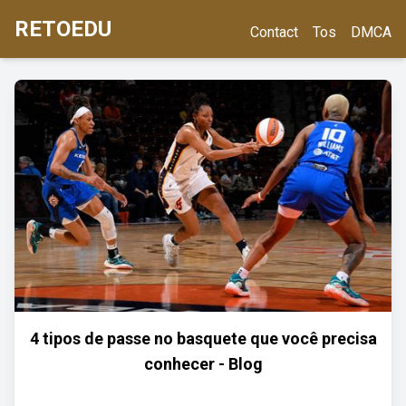
RETOEDU
Contact
Tos
DMCA
4 tipos de passe no basquete que você precisa
conhecer - Blog