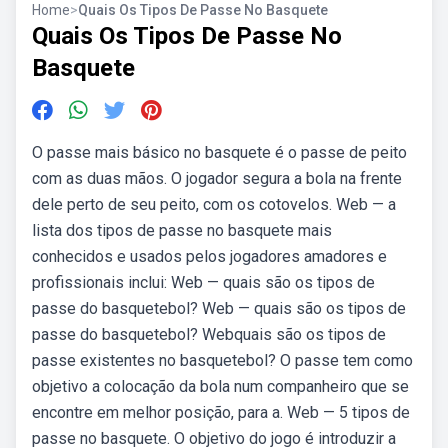
Home
>
Quais Os Tipos De Passe No Basquete
Quais Os Tipos De Passe No
Basquete
O passe mais básico no basquete é o passe de peito
com as duas mãos. O jogador segura a bola na frente
dele perto de seu peito, com os cotovelos. Web — a
lista dos tipos de passe no basquete mais
conhecidos e usados pelos jogadores amadores e
profissionais inclui: Web — quais são os tipos de
passe do basquetebol? Web — quais são os tipos de
passe do basquetebol? Webquais são os tipos de
passe existentes no basquetebol? O passe tem como
objetivo a colocação da bola num companheiro que se
encontre em melhor posição, para a. Web — 5 tipos de
passe no basquete. O objetivo do jogo é introduzir a