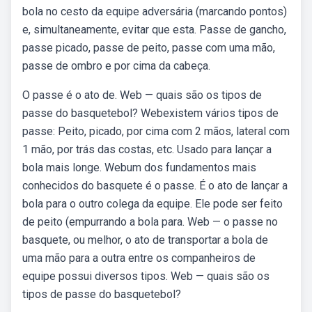
bola no cesto da equipe adversária (marcando pontos)
e, simultaneamente, evitar que esta. Passe de gancho,
passe picado, passe de peito, passe com uma mão,
passe de ombro e por cima da cabeça.
O passe é o ato de. Web — quais são os tipos de
passe do basquetebol? Webexistem vários tipos de
passe: Peito, picado, por cima com 2 mãos, lateral com
1 mão, por trás das costas, etc. Usado para lançar a
bola mais longe. Webum dos fundamentos mais
conhecidos do basquete é o passe. É o ato de lançar a
bola para o outro colega da equipe. Ele pode ser feito
de peito (empurrando a bola para. Web — o passe no
basquete, ou melhor, o ato de transportar a bola de
uma mão para a outra entre os companheiros de
equipe possui diversos tipos. Web — quais são os
tipos de passe do basquetebol?