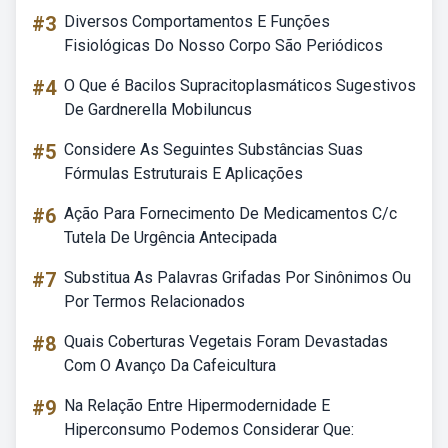
#3
Diversos Comportamentos E Funções
Fisiológicas Do Nosso Corpo São Periódicos
#4
O Que é Bacilos Supracitoplasmáticos Sugestivos
De Gardnerella Mobiluncus
#5
Considere As Seguintes Substâncias Suas
Fórmulas Estruturais E Aplicações
#6
Ação Para Fornecimento De Medicamentos C/c
Tutela De Urgência Antecipada
#7
Substitua As Palavras Grifadas Por Sinônimos Ou
Por Termos Relacionados
#8
Quais Coberturas Vegetais Foram Devastadas
Com O Avanço Da Cafeicultura
#9
Na Relação Entre Hipermodernidade E
Hiperconsumo Podemos Considerar Que: