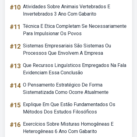
#10
Atividades Sobre Animais Vertebrados E
Invertebrados 3 Ano Com Gabarito
#11
Técnica E Etica Completam Se Necessariamente
Para Impulsionar Os Povos
#12
Sistemas Empresariais São Sistemas Ou
Processos Que Envolvem A Empresa
#13
Que Recursos Linguísticos Empregados Na Fala
Evidenciam Essa Conclusão
#14
O Pensamento Estratégico De Forma
Sistematizada Como Ocorre Atualmente
#15
Explique Em Que Estão Fundamentados Os
Métodos Dos Estudos Filosóficos
#16
Exercícios Sobre Misturas Homogêneas E
Heterogêneas 6 Ano Com Gabarito