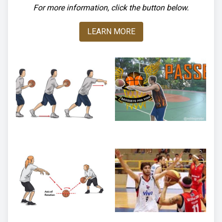
For more information, click the button below.
LEARN MORE