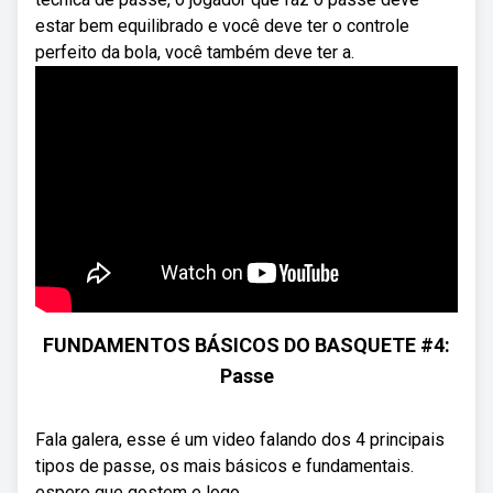
estar bem equilibrado e você deve ter o controle
perfeito da bola, você também deve ter a.
FUNDAMENTOS BÁSICOS DO BASQUETE #4:
Passe
Fala galera, esse é um video falando dos 4 principais
tipos de passe, os mais básicos e fundamentais.
espero que gostem e logo ...